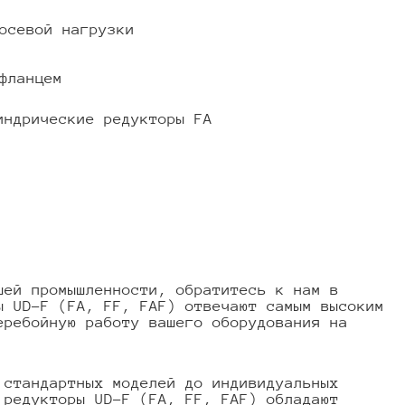
осевой нагрузки
фланцем
индрические редукторы FA
шей промышленности, обратитесь к нам в
ы UD-F (FA, FF, FAF) отвечают самым высоким
еребойную работу вашего оборудования на
 стандартных моделей до индивидуальных
 редукторы UD-F (FA, FF, FAF) обладают