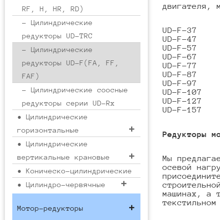
двигателя, 
RF, H, HR, RD)
- Цилиндрические
UD-F-37
редукторы UD-TRC
UD-F-47
UD-F-57
- Цилиндрические
UD-F-67
редукторы UD-F(FA, FF,
UD-F-77
UD-F-87
FAF)
UD-F-97
- Цилиндрические соосные
UD-F-107
UD-F-127
редукторы серии UD-Rx
UD-F-157
• Цилиндрические
горизонтальные
Редукторы м
• Цилиндрические
вертикальные крановые
Мы предлага
осевой нагр
• Коническо-цилиндрические
присоединит
• Цилиндро-червячные
строительно
машинах, а 
текстильном
Мотор-редукторы