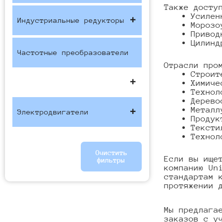
Также досту
Усилен
Индустриальные редукторы
Морозо
Привод
Цилинд
Частотные преобразователи
Отрасли про
Строит
Химиче
Технол
Дерево
Металл
Электродвигатели
Продук
Тексти
Технол
Очистить
Если вы ище
фильтры
компанию Un
стандартам 
протяжении 
Мы предлага
заказов с у