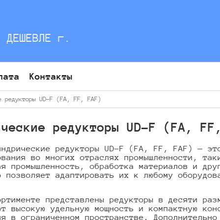
С ДЕШЕВЛЕ г.
лата
Контакты
 редукторы UD-F (FA, FF, FAF)
ические редукторы UD-F (FA, FF
индрические редукторы UD-F (FA, FF, FAF) — эт
ования во многих отраслях промышленности, так
ая промышленность, обработка материалов и дру
о позволяет адаптировать их к любому оборудов
ортименте представлены редукторы в десяти раз
ют высокую удельную мощность и компактную кон
ия в ограниченном пространстве. Дополнительно