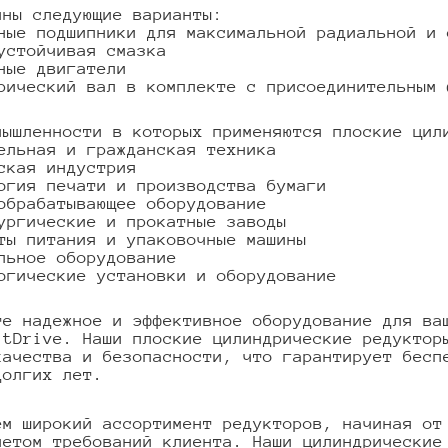
пны следующие варианты:
ные подшипники для максимальной радиальной и 
устойчивая смазка
ные двигатели
рический вал в комплекте с присоединительным 
мышленности в которых применяются плоские цил
ельная и гражданская техника
ская индустрия
огия печати и производства бумаги
обрабатывающее оборудование
ургические и прокатные заводы
ты питания и упаковочные машины
льное оборудование
огические установки и оборудование
те надежное и эффективное оборудование для ва
itDrive. Наши плоские цилиндрические редуктор
качества и безопасности, что гарантирует бесп
долгих лет.
ем широкий ассортимент редукторов, начиная от
четом требований клиента. Наши цилиндрические