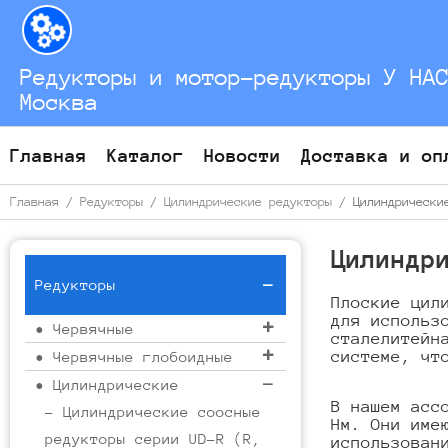
Перейти
к
содержимому
Редукторы и мотор-редукторы У НА
Москва
Главная
Каталог
Новости
Доставка и оп
Главная
/
Редукторы
/
Цилиндрические редукторы
/ Цилиндрические
Цилиндр
Редукторы
Плоские цил
для использ
• Червячные
сталелитейн
системе, чт
• Червячные глобоидные
• Цилиндрические
В нашем асс
- Цилиндрические соосные
Нм. Они име
редукторы серии UD-R (R,
использован