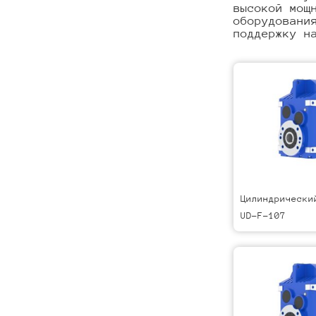
высокой мощ
оборудовани
поддержку н
Цилиндрически
UD-F-107