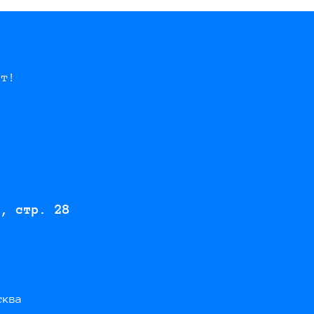
ут!
2, стр. 28
сква