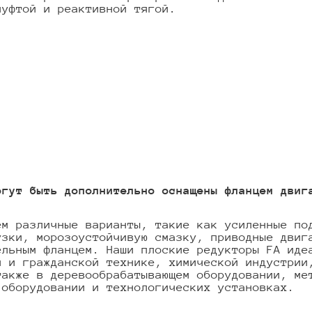
муфтой и реактивной тягой.
огут быть дополнительно оснащены фланцем двиг
ем различные варианты, такие как усиленные по
узки, морозоустойчивую смазку, приводные двиг
ельным фланцем. Наши плоские редукторы FA иде
й и гражданской технике, химической индустрии
также в деревообрабатывающем оборудовании, ме
 оборудовании и технологических установках.