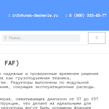
info@unas-deshevle.ru
8 (800) 333-45-77
Search
Search
Cart
, FAF)
о надежные и проверенные временем решения
их как грузоподъемная техника,
гие. Редукторы выполнены по модульной
анию, сокращая эксплуатационные расходы.
мерах, охватывающих диапазон от 37 до 157
струкцию, что делает их идеальными для
 редукторы могут быть оснащены фланцем