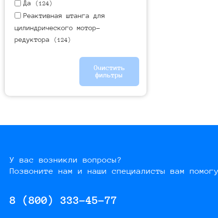
Да
(124)
Реактивная штанга для
цилиндрического мотор-
редуктора
(124)
Очистить
фильтры
У вас возникли вопросы?
Позвоните нам и наши специалисты вам помог
8 (800) 333-45-77