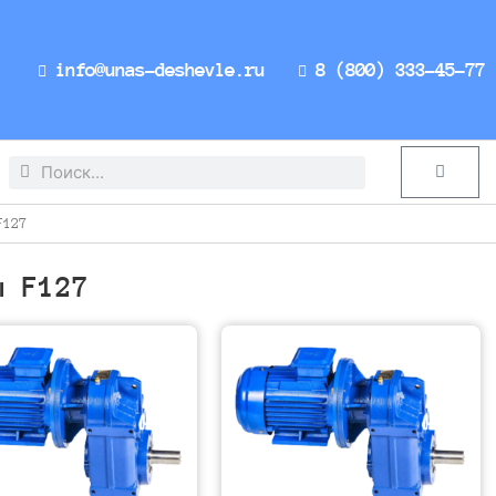
info@unas-deshevle.ru
8 (800) 333-45-77
Search
Search
Cart
F127
ы F127