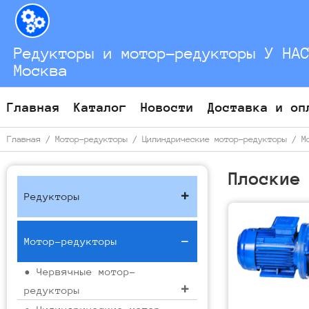
Перейти
к
содержимому
Редукторы и мотор-редукторы У НА
Москва
Главная
Каталог
Новости
Доставка и оп
Главная
/
Мотор-редукторы
/
Цилиндрические мотор-редукторы
/
М
Плоские
Редукторы
Мотор-редукторы
• Червячные мотор-
редукторы