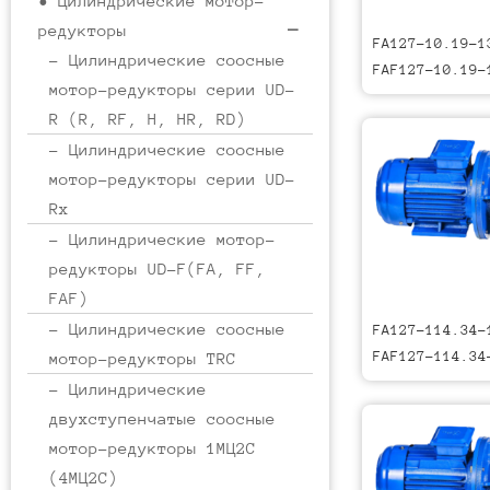
• Цилиндрические мотор-
редукторы
FA127-10.19-1
- Цилиндрические соосные
FAF127-10.19-
мотор-редукторы серии UD-
R (R, RF, H, HR, RD)
- Цилиндрические соосные
мотор-редукторы серии UD-
Rx
- Цилиндрические мотор-
редукторы UD-F(FA, FF,
FAF)
- Цилиндрические соосные
FA127-114.34-
FAF127-114.34
мотор-редукторы TRC
- Цилиндрические
двухступенчатые соосные
мотор-редукторы 1МЦ2С
(4МЦ2С)