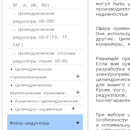
могут быть 
RF, H, HR, RD)
производите
- Цилиндрические
надежностью
редукторы UD-TRC
Сфера приме
- Цилиндрические
Они использ
редукторы UD-F(FA, FF,
другие. Цил
конвейеры, 
FAF)
- Цилиндрические соосные
Решающие пр
редукторы серии UD-Rx
Если вам ну
разработке 
• Цилиндрические
электроприв
горизонтальные
цилиндричес
для вашего 
• Цилиндрические
Кроме того,
вертикальные крановые
редукторов,
послегарант
• Коническо-цилиндрические
• Цилиндро-червячные
При выборе 
особенности
Мотор-редукторы
и оптимальн