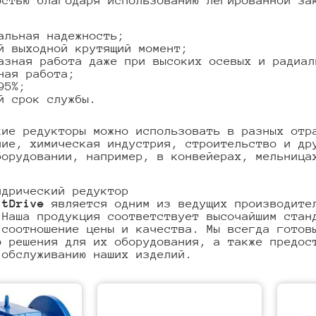
остью благодаря использованию легированной за
альная надежность;
й выходной крутящий момент;
азная работа даже при высоких осевых и радиал
ная работа;
95%;
й срок службы.
кие редукторы можно использовать в разных отр
ние, химическая индустрия, строительство и др
борудовании, например, в конвейерах, мельница
ндрический редуктор
itDrive
является одним из ведущих производител
 Наша продукция соответствует высочайшим стан
 соотношение цены и качества. Мы всегда готов
о решения для их оборудования, а также предос
 обслуживанию наших изделий.