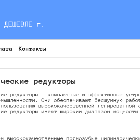
С ДЕШЕВЛЕ г.
лата
Контакты
ические редукторы
кие редукторы — компактные и эффективные устр
омышленности. Они обеспечивают бесшумную рабо
спользованию высококачественной легированной 
кие редукторы имеют широкий диапазон мощности
.
ем высококачественные прямозубые цилиндрическ