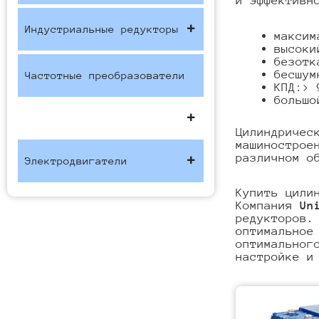
и эффективн
Индустриальные редукторы
максим
высоки
безотк
бесшум
Частотные преобразователи
КПД:> 
большо
Цилиндричес
машинострое
различном о
Электродвигатели
Купить цили
Компания
Un
редукторов.
оптимальное
оптимальног
настройке и