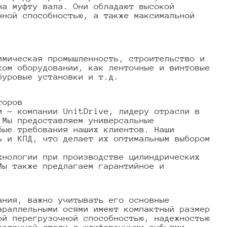
на муфту вала. Они обладают высокой
чной способностью, а также максимальной
имическая промышленность, строительство и
ком оборудовании, как ленточные и винтовые
буровые установки и т.д.
торов
м — компании UnitDrive, лидеру отрасли в
 Мы предоставляем универсальные
бые требования наших клиентов. Наши
ь и КПД, что делает их оптимальным выбором
хнологии при производстве цилиндрических
Мы также предлагаем гарантийное и
ания, важно учитывать его основные
араллельными осями имеют компактный размер
ой перегрузочной способностью, надежностью