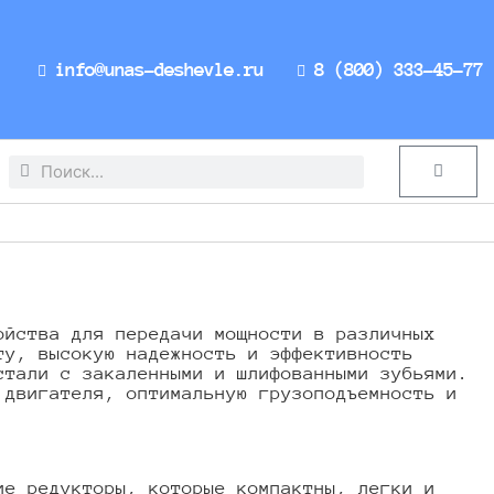
info@unas-deshevle.ru
8 (800) 333-45-77
Search
Search
Cart
ойства для передачи мощности в различных
ту, высокую надежность и эффективность
стали с закаленными и шлифованными зубьями.
 двигателя, оптимальную грузоподъемность и
ие редукторы, которые компактны, легки и