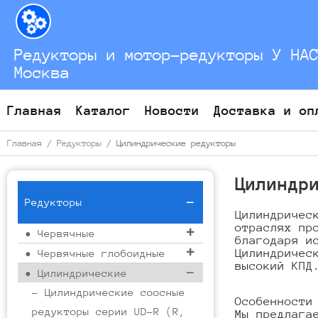
Перейти
к
содержимому
Редукторы и мотор-редукторы У НА
Москва
Главная
Каталог
Новости
Доставка и оп
Главная
/
Редукторы
/ Цилиндрические редукторы
Цилиндр
Редукторы
Цилиндричес
отраслях пр
• Червячные
благодаря и
Цилиндричес
• Червячные глобоидные
высокий КПД
• Цилиндрические
- Цилиндрические соосные
Особенности
редукторы серии UD-R (R,
Мы предлага