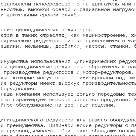
установлены непосредственно на двигатель или 
льностью, высокой осевой и радиальной нагрузо
 и длительным сроком службы.
нения цилиндрических редукторов
уются в таких отраслях, как машиностроение, х
индрические редукторы широко применяются в та
мешалки, мельницы, дробилки, насосы, станки, 
еимущества использования цилиндрических редук
жны цилиндрические редукторы, обратитесь к на
и производстве редукторов и мотор-редукторов.
оды, которые могут быть оптимизированы под лю
кие редукторы имеют высокую производительност
оборудования.
 наша компания использует только передовые те
 что гарантирует высокое качество продукции. 
ийное обслуживание на все наши изделия.
цилиндрического редуктора для вашего оборудов
 и преимущества. Цилиндрические редукторы с п
ую грузоподъемность. Они также обладают больш