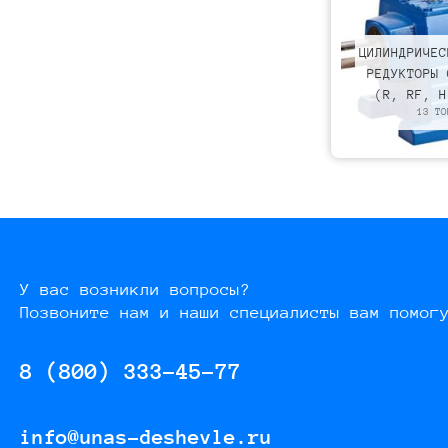
ЦИЛИНДРИЧЕС
РЕДУКТОРЫ 
(R, RF, H
13 ТО
У вас возникли вопросы?
Позвоните нам и наши специалисты вам помог
8 (800) 333-45-77
info@unas-deshevle.ru