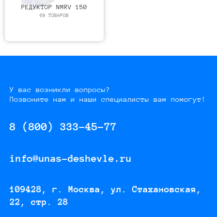
РЕДУКТОР NMRV 150
69 ТОВАРОВ
У вас возникли вопросы?
Позвоните нам и наши специалисты вам помогут!
8 (800) 333-45-77
info@unas-deshevle.ru
109428, г. Москва, ул. Стахановская,
22, стр. 28