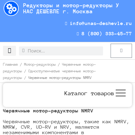
Перейти
Редукторы и мотор-редукторы У
к
НАС ДЕШЕВЛЕ г. Москва
содержимому
info@unas-deshevle.ru
8 (800) 333-45-77
Search
Search
Cart
Доставка и оплата
Главная
/
Мотор-редукторы
/
Червячные мотор-
редукторы
/
Одноступенчатые червячные мотор-
редукторы
/ Червячные мотор-редукторы NMRV
Каталог товаров
Червячные мотор-редукторы NMRV
Червячные мотор-редукторы, такие как NMRV,
NMRW, CVR, UD-RV и NRV, являются
незаменимыми компонентами в