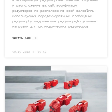
Классификация редукторовКоличество ступеней
и расположение валовКлассификация
редукторов по расположению осей валовТипы
используемых передачЧервячный глобоидный
редукторЦилиндрические редукторыДопустимые
нагрузки для цилиндрических редукторов
ЧИТАТЬ ДАЛЕЕ »
19.11.2023
01:42