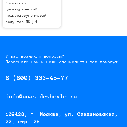
Коническо-
цилиндрический
четырехступенчатый
редуктор ПКЦ-4
У вас возникли вопросы?
Позвоните нам и наши специалисты вам помогут!
8 (800) 333-45-77
info@unas-deshevle.ru
109428, г. Москва, ул. Стахановская,
22, стр. 28