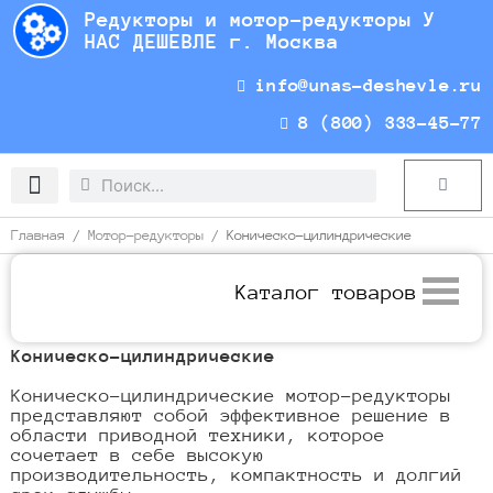
Перейти
Редукторы и мотор-редукторы У
к
НАС ДЕШЕВЛЕ г. Москва
содержимому
info@unas-deshevle.ru
8 (800) 333-45-77
Search
Search
Cart
Доставка и оплата
Главная
/
Мотор-редукторы
/ Коническо-цилиндрические
Каталог товаров
Коническо-цилиндрические
Коническо-цилиндрические мотор-редукторы
представляют собой эффективное решение в
области приводной техники, которое
сочетает в себе высокую
производительность, компактность и долгий