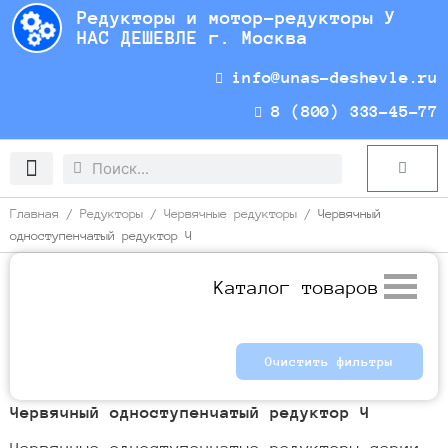
Перейти
Редукторы и мотор-редукторы У
к
НАС ДЕШЕВЛЕ г. Москва
содержимому
info@unas-deshevle.ru
8 (800) 333-45-77
Search
Search
Cart
Доставка и оплата
Главная
/
Редукторы
/
Червячные редукторы
/ Червячный
одноступенчатый редуктор Ч
Каталог товаров
Очистить фильтры
Червячный одноступенчатый редуктор Ч