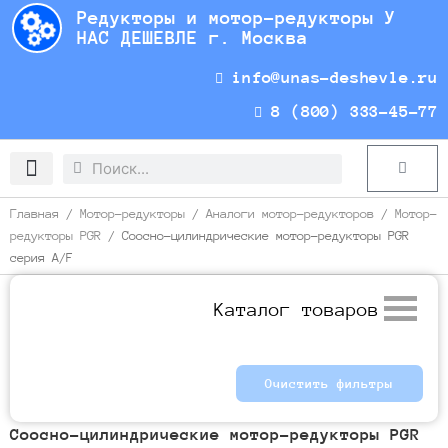
Перейти
Редукторы и мотор-редукторы У
к
НАС ДЕШЕВЛЕ г. Москва
содержимому
info@unas-deshevle.ru
8 (800) 333-45-77
Search
Search
Cart
Доставка и оплата
Главная
/
Мотор-редукторы
/
Аналоги мотор-редукторов
/
Мотор-
редукторы PGR
/ Соосно-цилиндрические мотор-редукторы PGR
серия A/F
Каталог товаров
Очистить фильтры
Соосно-цилиндрические мотор-редукторы PGR