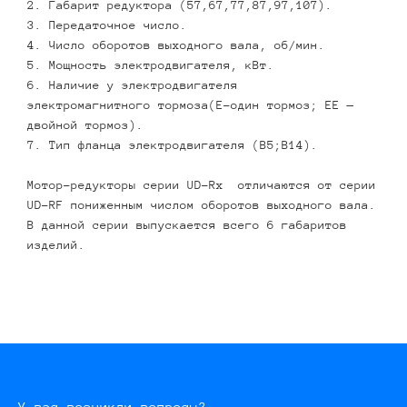
2. Габарит редуктора (57,67,77,87,97,107).
3. Передаточное число.
4. Число оборотов выходного вала, об/мин.
5. Мощность электродвигателя, кВт.
6. Наличие у электродвигателя
электромагнитного тормоза(E-один тормоз; EE —
двойной тормоз).
7. Тип фланца электродвигателя (В5;В14).
Мотор-редукторы серии UD-Rx отличаются от серии
UD-RF пониженным числом оборотов выходного вала.
В данной серии выпускается всего 6 габаритов
изделий.
У вас возникли вопросы?