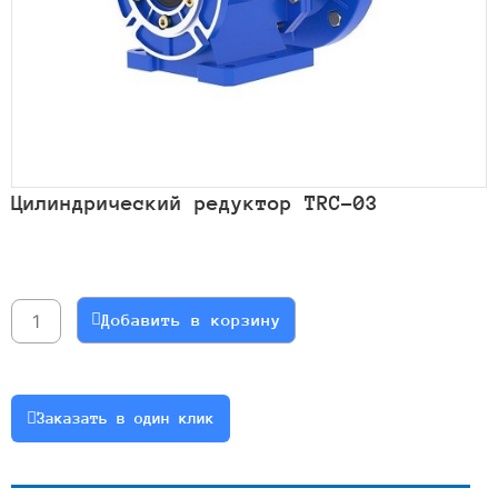
Цилиндрический редуктор TRC-03
Количество
товара
Цилиндрический
Добавить в корзину
редуктор
TRC-
03
Заказать в один клик