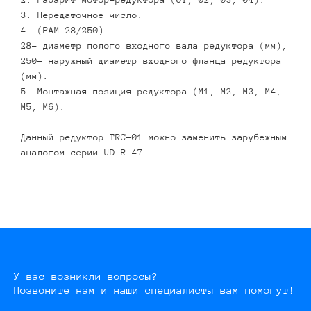
3. Передаточное число.
4. (PAM 28/250)
28- диаметр полого входного вала редуктора (мм),
250- наружный диаметр входного фланца редуктора
(мм).
5. Монтажная позиция редуктора (M1, M2, M3, M4,
M5, M6).
Данный редуктор TRC-01 можно заменить зарубежным
аналогом серии
UD-R-47
У вас возникли вопросы?
Позвоните нам и наши специалисты вам помогут!