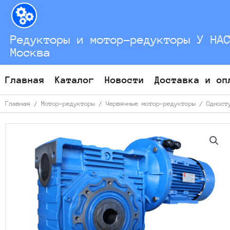
Перейти
к
содержимому
Редукторы и мотор-редукторы У НА
Москва
Главная
Каталог
Новости
Доставка и оп
Главная
/
Мотор-редукторы
/
Червячные мотор-редукторы
/
Одност