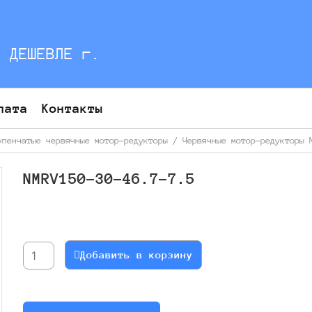
С ДЕШЕВЛЕ г.
лата
Контакты
упенчатые червячные мотор-редукторы
/
Червячные мотор-редукторы 
NMRV150-30-46.7-7.5
Количество
товара
NMRV150-
Добавить в корзину
30-
46.7-
7.5