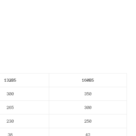
132В5
160В5
300
350
265
300
230
250
38
42