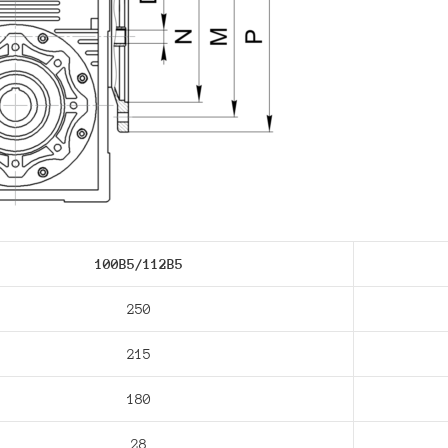
100B5/112В5
250
215
180
28