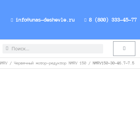
info@unas-deshevle.ru
8 (800) 333-45-77
Search
Search
Cart
NMRV
/
Червячный мотор-редуктор NMRV 150
/ NMRV150-30-46.7-7.5