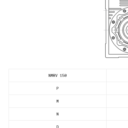
NMRV 150
P
M
N
D