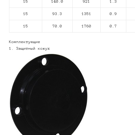
15
140.0
921
1.3
15
93.3
1351
0.9
15
70.0
1760
0.7
Комплектующие
1. Защитный кожух