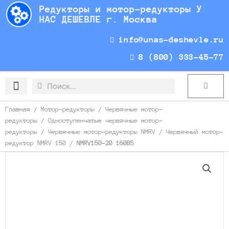
Перейти
Редукторы и мотор-редукторы У
к
НАС ДЕШЕВЛЕ г. Москва
содержимому
info@unas-deshevle.ru
8 (800) 333-45-77
Search
Search
Cart
Доставка и оплата
Главная
/
Мотор-редукторы
/
Червячные мотор-
редукторы
/
Одноступенчатые червячные мотор-
редукторы
/
Червячные мотор-редукторы NMRV
/
Червячный мотор-
редуктор NMRV 150
/ NMRV150-20 160B5