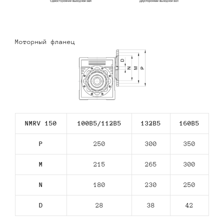
Моторный фланец
NMRV 150
100B5/112В5
132В5
160В5
P
250
300
350
M
215
265
300
N
180
230
250
D
28
38
42