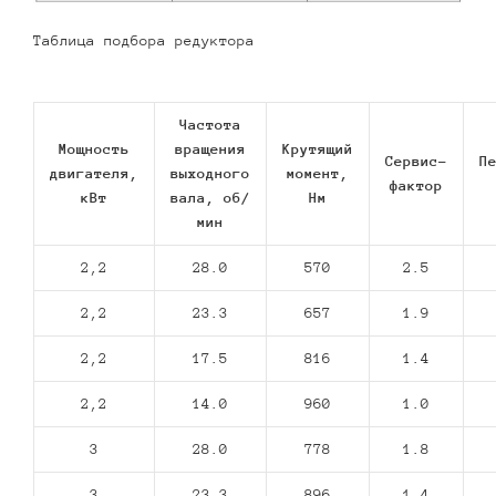
Таблица подбора редуктора
Частота
Мощность
вращения
Крутящий
Сервис-
П
двигателя,
выходного
момент,
фактор
кВт
вала, об/
Нм
мин
2,2
28.0
570
2.5
2,2
23.3
657
1.9
2,2
17.5
816
1.4
2,2
14.0
960
1.0
3
28.0
778
1.8
3
23.3
896
1.4