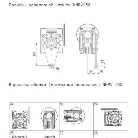
Размеры реактивной штанги NMRV150
Варианты сборки (монтажные положения) NMRV 150