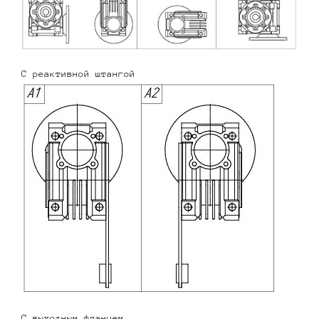
С реактивной штангой
С выходным фланцем