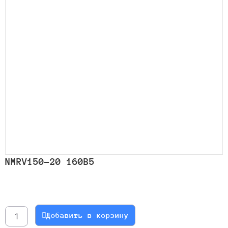
NMRV150-20 160B5
Количество
товара
NMRV150-
Добавить в корзину
20