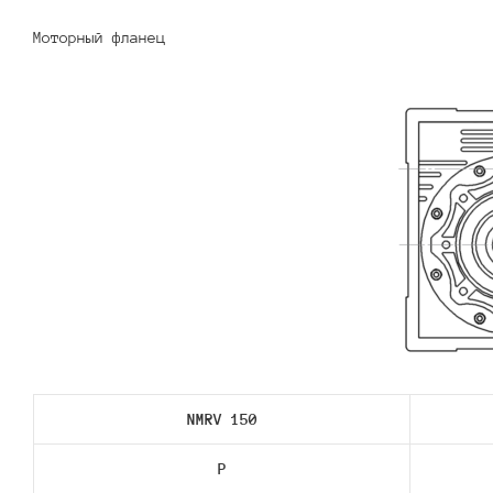
Моторный фланец
NMRV 150
P