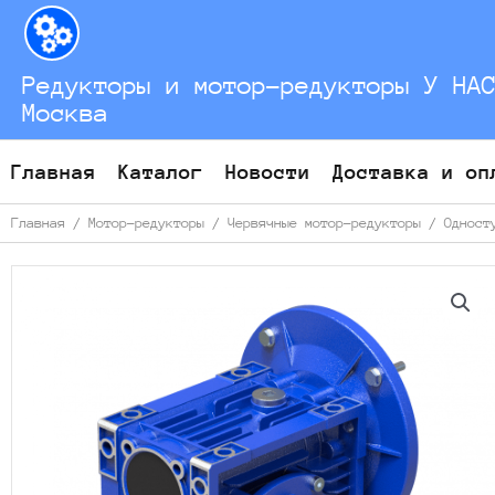
Перейти
к
содержимому
Редукторы и мотор-редукторы У НА
Москва
Главная
Каталог
Новости
Доставка и оп
Главная
/
Мотор-редукторы
/
Червячные мотор-редукторы
/
Одност