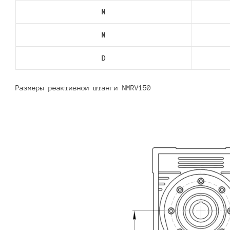
M
N
D
Размеры реактивной штанги NMRV150