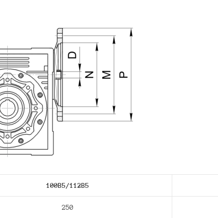
100B5/112В5
250