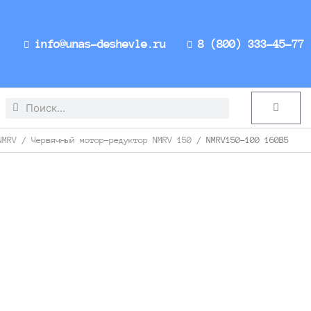
info@unas-deshevle.ru
8 (800) 333-45-77
Search
Search
Cart
NMRV
/
Червячный мотор-редуктор NMRV 150
/ NMRV150-100 160B5