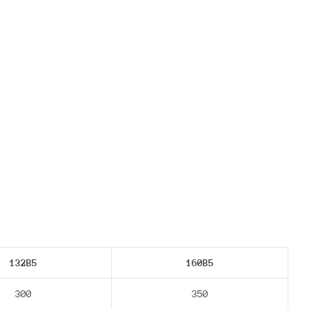
132В5
160В5
300
350