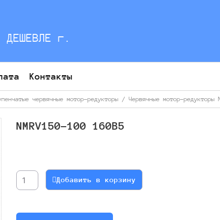
С ДЕШЕВЛЕ г.
лата
Контакты
упенчатые червячные мотор-редукторы
/
Червячные мотор-редукторы 
NMRV150-100 160B5
Количество
товара
NMRV150-
Добавить в корзину
100
160B5