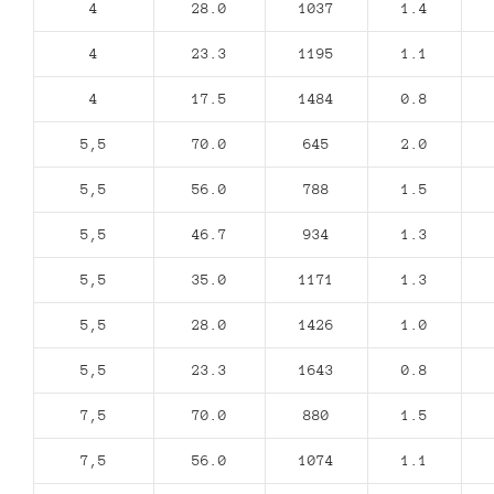
4
28.0
1037
1.4
4
23.3
1195
1.1
4
17.5
1484
0.8
5,5
70.0
645
2.0
5,5
56.0
788
1.5
5,5
46.7
934
1.3
5,5
35.0
1171
1.3
5,5
28.0
1426
1.0
5,5
23.3
1643
0.8
7,5
70.0
880
1.5
7,5
56.0
1074
1.1