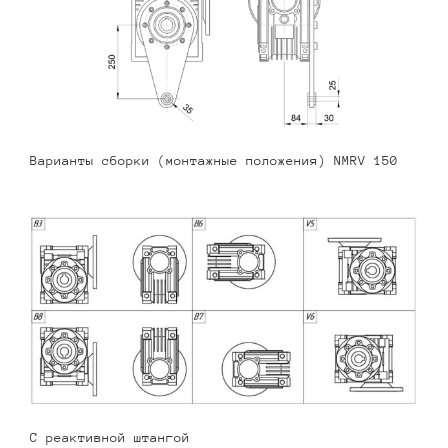
Варианты сборки (монтажные положения) NMRV 150
С реактивной штангой