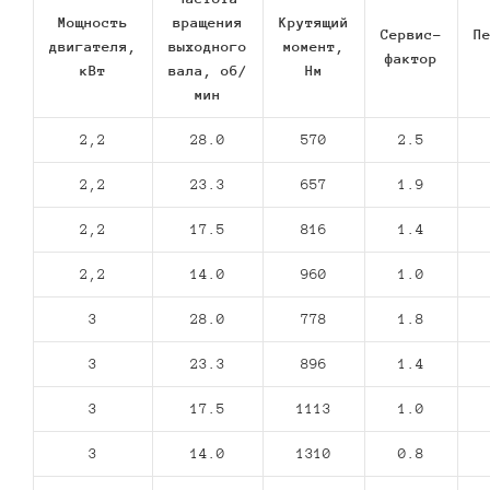
Мощность
вращения
Крутящий
Сервис-
П
двигателя,
выходного
момент,
фактор
кВт
вала, об/
Нм
мин
2,2
28.0
570
2.5
2,2
23.3
657
1.9
2,2
17.5
816
1.4
2,2
14.0
960
1.0
3
28.0
778
1.8
3
23.3
896
1.4
3
17.5
1113
1.0
3
14.0
1310
0.8