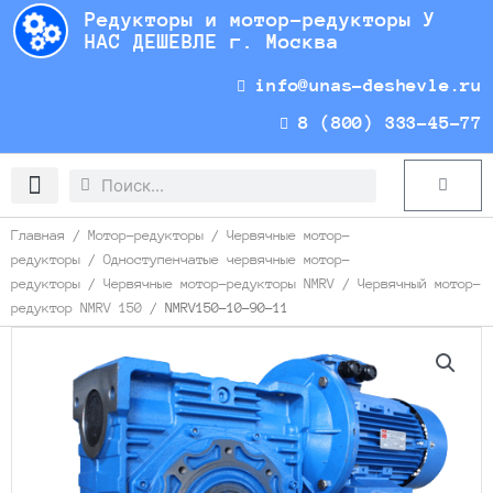
Перейти
Редукторы и мотор-редукторы У
к
НАС ДЕШЕВЛЕ г. Москва
содержимому
info@unas-deshevle.ru
8 (800) 333-45-77
Search
Search
Cart
Доставка и оплата
Главная
/
Мотор-редукторы
/
Червячные мотор-
редукторы
/
Одноступенчатые червячные мотор-
редукторы
/
Червячные мотор-редукторы NMRV
/
Червячный мотор-
редуктор NMRV 150
/ NMRV150-10-90-11