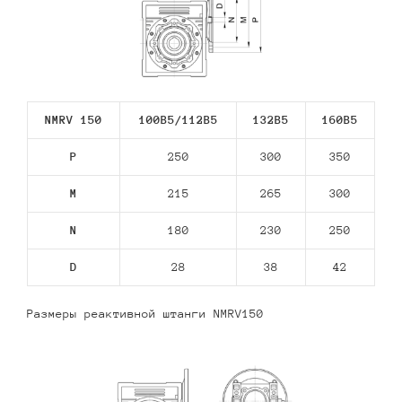
NMRV 150
100B5/112В5
132В5
160В5
P
250
300
350
M
215
265
300
N
180
230
250
D
28
38
42
Размеры реактивной штанги NMRV150