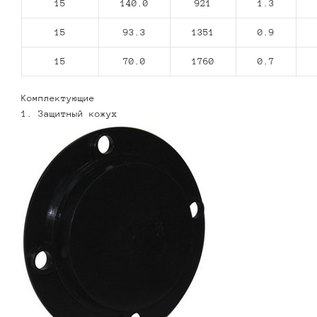
15
140.0
921
1.3
15
93.3
1351
0.9
15
70.0
1760
0.7
Комплектующие
1. Защитный кожух