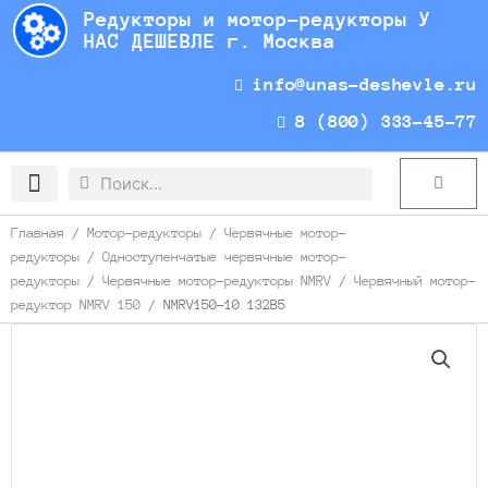
Перейти
Редукторы и мотор-редукторы У
к
НАС ДЕШЕВЛЕ г. Москва
содержимому
info@unas-deshevle.ru
8 (800) 333-45-77
Search
Search
Cart
Доставка и оплата
Главная
/
Мотор-редукторы
/
Червячные мотор-
редукторы
/
Одноступенчатые червячные мотор-
редукторы
/
Червячные мотор-редукторы NMRV
/
Червячный мотор-
редуктор NMRV 150
/ NMRV150-10 132B5