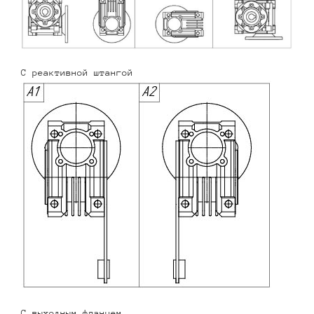
С реактивной штангой
С выходным фланцем