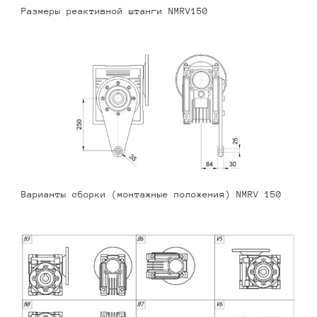
Размеры реактивной штанги NMRV150
Варианты сборки (монтажные положения) NMRV 150