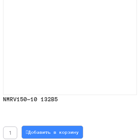
NMRV150-10 132B5
Количество
товара
NMRV150-
Добавить в корзину
10