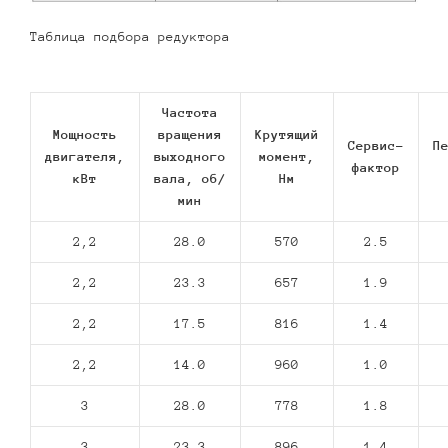
Таблица подбора редуктора
Частота
Мощность
вращения
Крутящий
Сервис-
П
двигателя,
выходного
момент,
фактор
кВт
вала, об/
Нм
мин
2,2
28.0
570
2.5
2,2
23.3
657
1.9
2,2
17.5
816
1.4
2,2
14.0
960
1.0
3
28.0
778
1.8
3
23.3
896
1.4