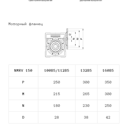
Моторный фланец
NMRV 150
100B5/112В5
132В5
160В5
P
250
300
350
M
215
265
300
N
180
230
250
D
28
38
42