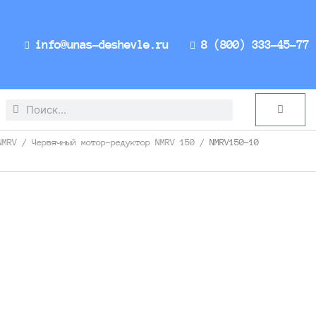
info@unas-deshevle.ru
8 (800) 333-45-77
Search
Search
Cart
NMRV
/
Червячный мотор-редуктор NMRV 150
/ NMRV150-10