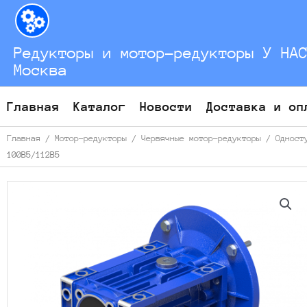
Перейти
к
содержимому
Редукторы и мотор-редукторы У НА
Москва
Главная
Каталог
Новости
Доставка и оп
Главная
/
Мотор-редукторы
/
Червячные мотор-редукторы
/
Одност
100B5/112В5