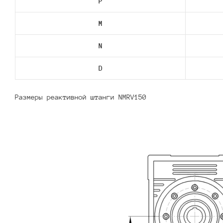
P
M
N
D
Размеры реактивной штанги NMRV150