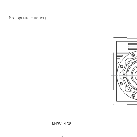
Моторный фланец
NMRV 150