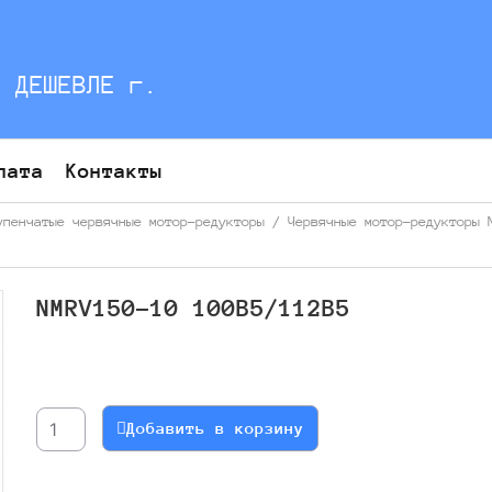
С ДЕШЕВЛЕ г.
лата
Контакты
упенчатые червячные мотор-редукторы
/
Червячные мотор-редукторы 
NMRV150-10 100B5/112В5
Количество
товара
NMRV150-
Добавить в корзину
10
100B5/112В5