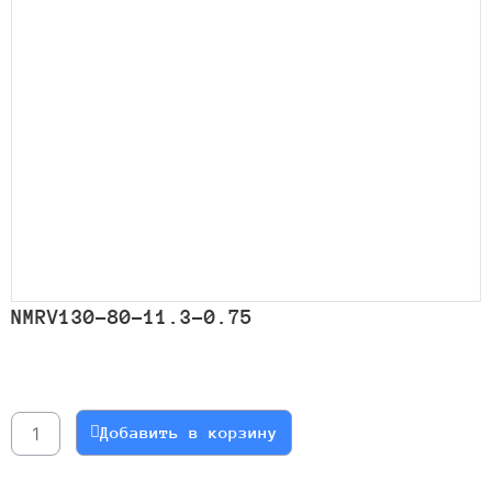
NMRV130-80-11.3-0.75
Количество
товара
NMRV130-
Добавить в корзину
80-
11.3-