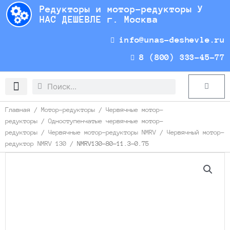
Перейти
Редукторы и мотор-редукторы У
к
НАС ДЕШЕВЛЕ г. Москва
содержимому
info@unas-deshevle.ru
8 (800) 333-45-77
Search
Search
Cart
Доставка и оплата
Главная
/
Мотор-редукторы
/
Червячные мотор-
редукторы
/
Одноступенчатые червячные мотор-
редукторы
/
Червячные мотор-редукторы NMRV
/
Червячный мотор-
редуктор NMRV 130
/ NMRV130-80-11.3-0.75