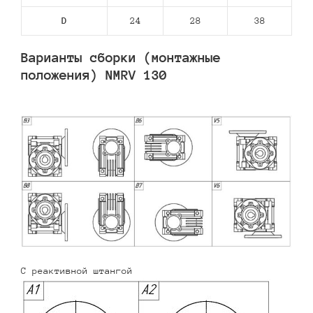
D
24
28
38
Варианты сборки (монтажные
положения) NMRV 130
С реактивной штангой