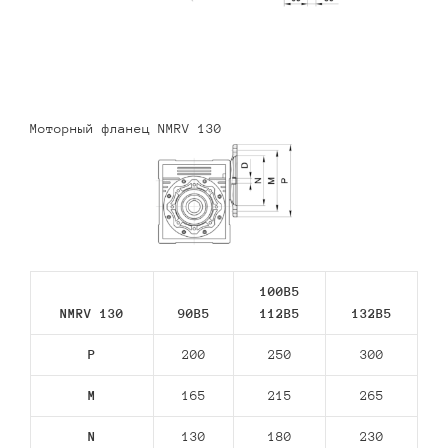
Моторный фланец NMRV 130
100B5
NMRV 130
90В5
112В5
132В5
P
200
250
300
M
165
215
265
N
130
180
230