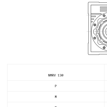
NMRV 130
P
M