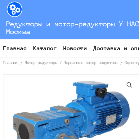
Перейти
к
содержимому
Редукторы и мотор-редукторы У НА
Москва
Главная
Каталог
Новости
Доставка и оп
Главная
/
Мотор-редукторы
/
Червячные мотор-редукторы
/
Одност