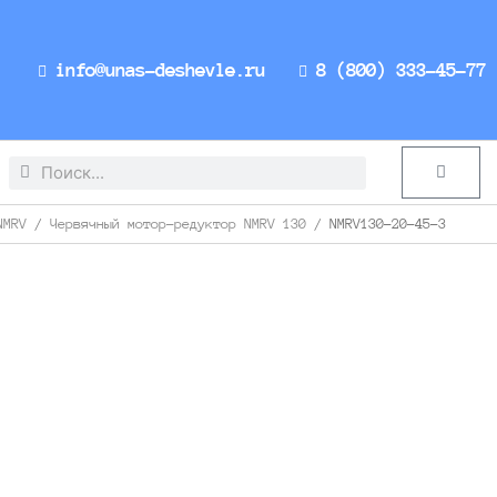
info@unas-deshevle.ru
8 (800) 333-45-77
Search
Search
Cart
NMRV
/
Червячный мотор-редуктор NMRV 130
/ NMRV130-20-45-3