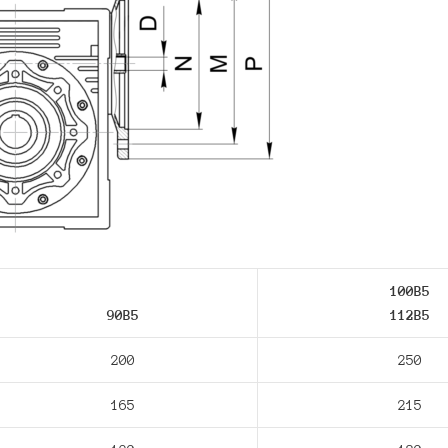
100B5
90В5
112В5
200
250
165
215