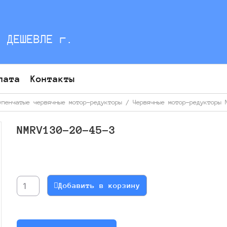
С ДЕШЕВЛЕ г.
лата
Контакты
упенчатые червячные мотор-редукторы
/
Червячные мотор-редукторы 
NMRV130-20-45-3
Количество
товара
NMRV130-
Добавить в корзину
20-
45-
3