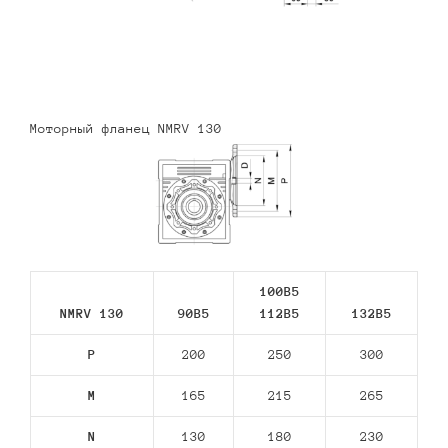
Моторный фланец NMRV 130
100B5
NMRV 130
90В5
112В5
132В5
P
200
250
300
M
165
215
265
N
130
180
230