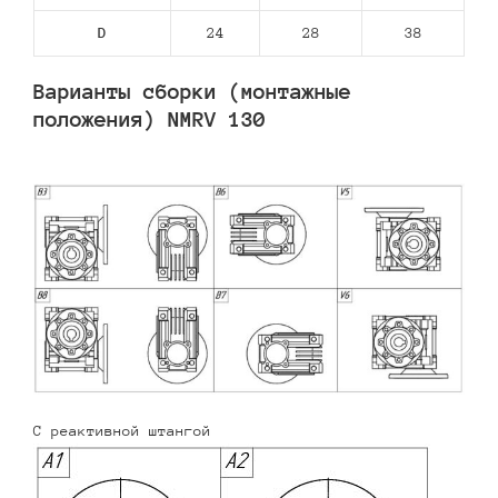
D
24
28
38
Варианты сборки (монтажные
положения) NMRV 130
С реактивной штангой