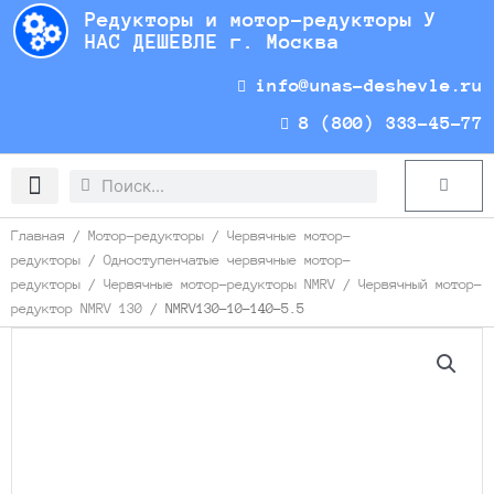
Перейти
Редукторы и мотор-редукторы У
к
НАС ДЕШЕВЛЕ г. Москва
содержимому
info@unas-deshevle.ru
8 (800) 333-45-77
Search
Search
Cart
Доставка и оплата
Главная
/
Мотор-редукторы
/
Червячные мотор-
редукторы
/
Одноступенчатые червячные мотор-
редукторы
/
Червячные мотор-редукторы NMRV
/
Червячный мотор-
редуктор NMRV 130
/ NMRV130-10-140-5.5