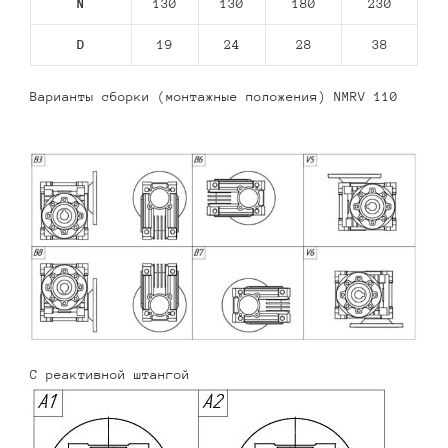
N
130
130
180
230
D
19
24
28
38
Варианты сборки (монтажные положения) NMRV 110
С реактивной штангой