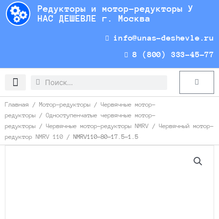
Перейти
Редукторы и мотор-редукторы У
к
НАС ДЕШЕВЛЕ г. Москва
содержимому
info@unas-deshevle.ru
8 (800) 333-45-77
Search
Search
Cart
Доставка и оплата
Главная
/
Мотор-редукторы
/
Червячные мотор-
редукторы
/
Одноступенчатые червячные мотор-
редукторы
/
Червячные мотор-редукторы NMRV
/
Червячный мотор-
редуктор NMRV 110
/ NMRV110-80-17.5-1.5