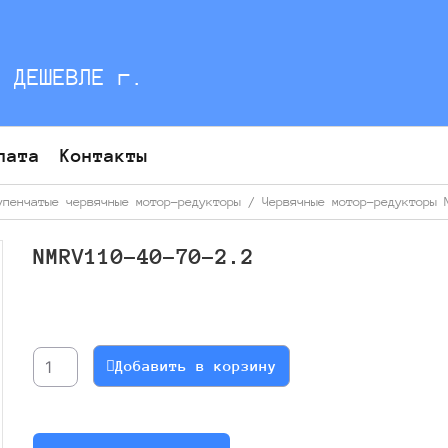
С ДЕШЕВЛЕ г.
лата
Контакты
упенчатые червячные мотор-редукторы
/
Червячные мотор-редукторы 
NMRV110-40-70-2.2
Количество
товара
NMRV110-
Добавить в корзину
40-
70-
2.2