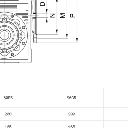
80В5
90В5
200
200
165
165