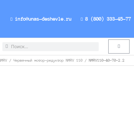
info@unas-deshevle.ru
8 (800) 333-45-77
Search
Search
Cart
NMRV
/
Червячный мотор-редуктор NMRV 110
/ NMRV110-40-70-2.2