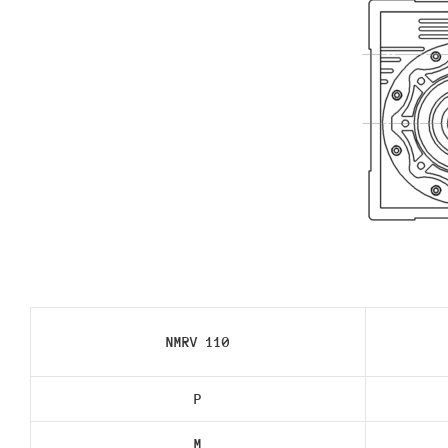
NMRV 110
P
M