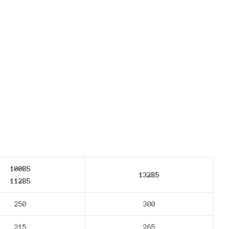
100B5
132В5
112В5
250
300
215
265