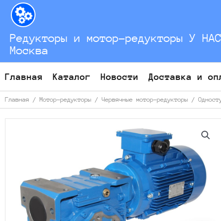
Перейти
к
содержимому
Редукторы и мотор-редукторы У НА
Москва
Главная
Каталог
Новости
Доставка и оп
Главная
/
Мотор-редукторы
/
Червячные мотор-редукторы
/
Одност