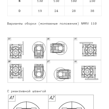
N
130
130
180
230
D
19
24
28
38
Варианты сборки (монтажные положения) NMRV 110
С реактивной штангой