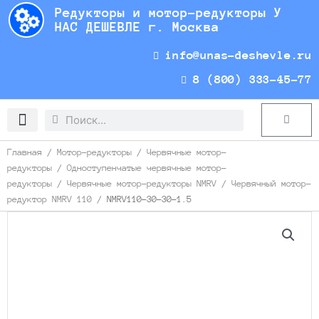
Перейти
Редукторы и мотор-редукторы У
к
НАС ДЕШЕВЛЕ г. Москва
содержимому
info@unas-deshevle.ru
8 (800) 333-45-77
Search
Search
Cart
Доставка и оплата
Главная
/
Мотор-редукторы
/
Червячные мотор-
редукторы
/
Одноступенчатые червячные мотор-
редукторы
/
Червячные мотор-редукторы NMRV
/
Червячный мотор-
редуктор NMRV 110
/ NMRV110-30-30-1.5