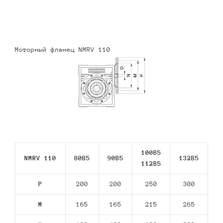
Моторный фланец NMRV 110
100B5
NMRV 110
80В5
90В5
132В5
112В5
P
200
200
250
300
M
165
165
215
265