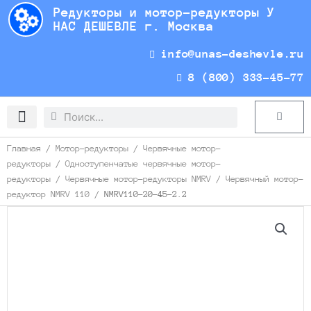
Перейти
Редукторы и мотор-редукторы У
к
НАС ДЕШЕВЛЕ г. Москва
содержимому
info@unas-deshevle.ru
8 (800) 333-45-77
Search
Search
Cart
Доставка и оплата
Главная
/
Мотор-редукторы
/
Червячные мотор-
редукторы
/
Одноступенчатые червячные мотор-
редукторы
/
Червячные мотор-редукторы NMRV
/
Червячный мотор-
редуктор NMRV 110
/ NMRV110-20-45-2.2