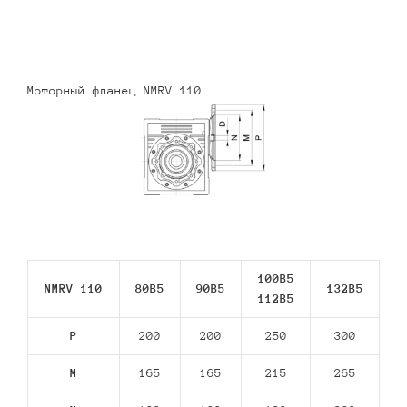
Моторный фланец NMRV 110
100B5
NMRV 110
80В5
90В5
132В5
112В5
P
200
200
250
300
M
165
165
215
265