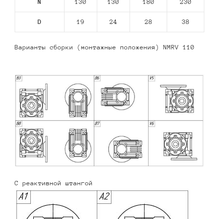
N
130
130
180
230
D
19
24
28
38
Варианты сборки (монтажные положения) NMRV 110
С реактивной штангой