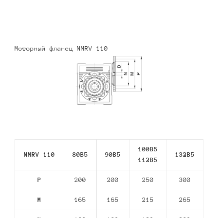
Моторный фланец NMRV 110
100B5
NMRV 110
80В5
90В5
132В5
112В5
P
200
200
250
300
M
165
165
215
265