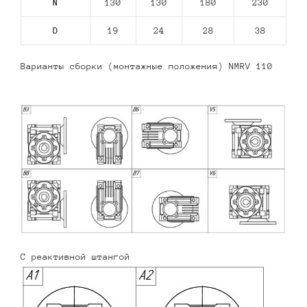
N
130
130
180
230
D
19
24
28
38
Варианты сборки (монтажные положения) NMRV 110
С реактивной штангой