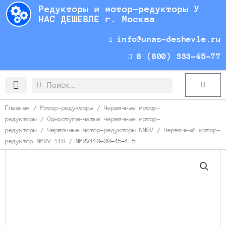
Перейти
Редукторы и мотор-редукторы У
к
НАС ДЕШЕВЛЕ г. Москва
содержимому
info@unas-deshevle.ru
8 (800) 333-45-77
Search
Search
Cart
Доставка и оплата
Главная
/
Мотор-редукторы
/
Червячные мотор-
редукторы
/
Одноступенчатые червячные мотор-
редукторы
/
Червячные мотор-редукторы NMRV
/
Червячный мотор-
редуктор NMRV 110
/ NMRV110-20-45-1.5