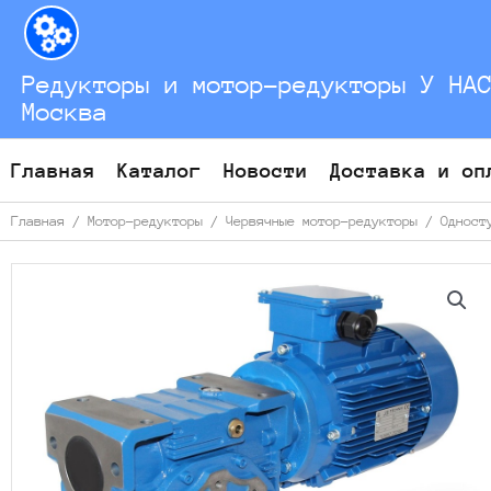
Перейти
к
содержимому
Редукторы и мотор-редукторы У НА
Москва
Главная
Каталог
Новости
Доставка и оп
Главная
/
Мотор-редукторы
/
Червячные мотор-редукторы
/
Одност