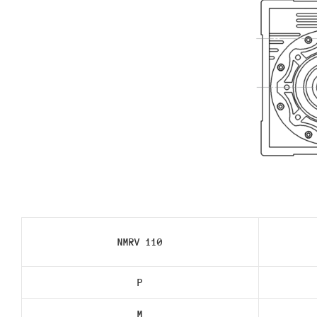
NMRV 110
P
M