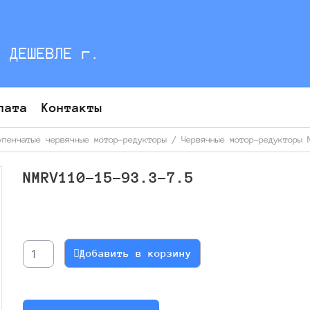
С ДЕШЕВЛЕ г.
лата
Контакты
упенчатые червячные мотор-редукторы
/
Червячные мотор-редукторы 
NMRV110-15-93.3-7.5
Количество
товара
NMRV110-
Добавить в корзину
15-
93.3-
7.5