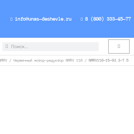
info@unas-deshevle.ru
8 (800) 333-45-77
Search
Search
Cart
NMRV
/
Червячный мотор-редуктор NMRV 110
/ NMRV110-15-93.3-7.5