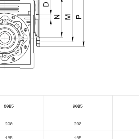
80В5
90В5
200
200
165
165