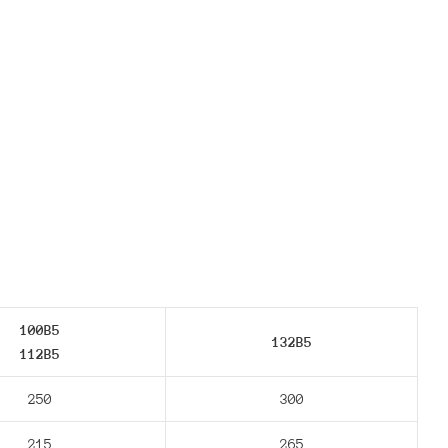
100B5
132В5
112В5
250
300
215
265