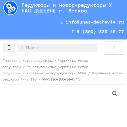
Перейти
Редукторы и мотор-редукторы У
к
НАС ДЕШЕВЛЕ г. Москва
содержимому
info@unas-deshevle.ru
8 (800) 333-45-77
Search
Search
Cart
Доставка и оплата
Главная
/
Мотор-редукторы
/
Червячные мотор-
редукторы
/
Одноступенчатые червячные мотор-
редукторы
/
Червячные мотор-редукторы NMRV
/
Червячный мотор-
редуктор NMRV 110
/ NMRV110-100-14-0.75