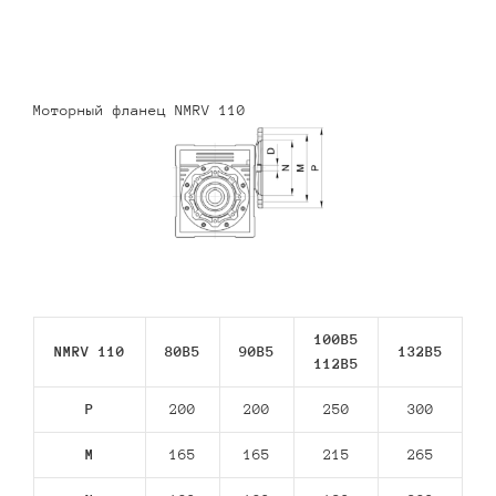
Моторный фланец NMRV 110
100B5
NMRV 110
80В5
90В5
132В5
112В5
P
200
200
250
300
M
165
165
215
265