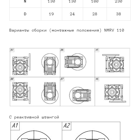
N
130
130
180
230
D
19
24
28
38
Варианты сборки (монтажные положения) NMRV 110
С реактивной штангой