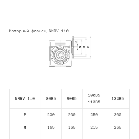
Моторный фланец NMRV 110
100B5
NMRV 110
80В5
90В5
132В5
112В5
P
200
200
250
300
M
165
165
215
265