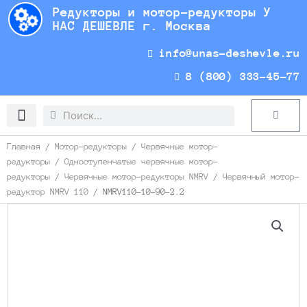
Перейти
Редукторы и мотор-редукторы У
к
НАС ДЕШЕВЛЕ г. Москва
содержимому
info@unas-deshevle.ru
8 (800) 333-45-77
Search
Search
Cart
Доставка и оплата
Главная
/
Мотор-редукторы
/
Червячные мотор-
редукторы
/
Одноступенчатые червячные мотор-
редукторы
/
Червячные мотор-редукторы NMRV
/
Червячный мотор-
редуктор NMRV 110
/ NMRV110-10-90-2.2