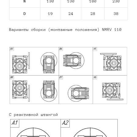
N
130
130
180
230
D
19
24
28
38
Варианты сборки (монтажные положения) NMRV 110
С реактивной штангой