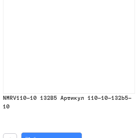
NMRV110-10 132B5 Артикул 110-10-132b5-
10
Количество
товара
NMRV110-