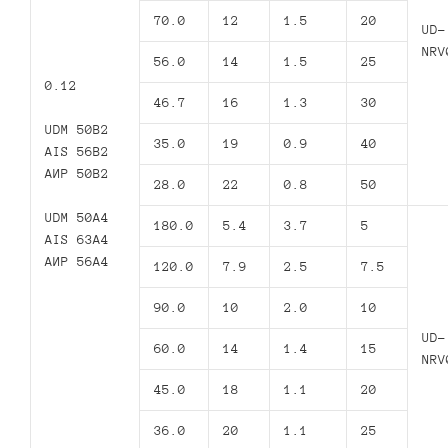
70.0
12
1.5
20
UD-
NRV
56.0
14
1.5
25
0.12
46.7
16
1.3
30
UDM 50B2
35.0
19
0.9
40
AIS 56B2
АИР 50В2
28.0
22
0.8
50
UDM 50A4
180.0
5.4
3.7
5
AIS 63A4
АИР 56А4
120.0
7.9
2.5
7.5
90.0
10
2.0
10
UD-
60.0
14
1.4
15
NRV
45.0
18
1.1
20
36.0
20
1.1
25