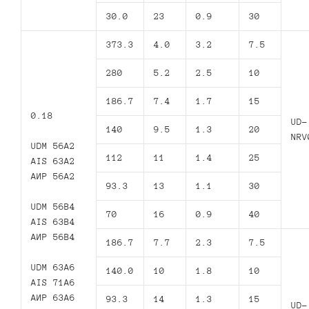
30.0
23
0.9
30
373.3
4.0
3.2
7.5
280
5.2
2.5
10
186.7
7.4
1.7
15
0.18
UD-
140
9.5
1.3
20
NRV
UDM 56A2
112
11
1.4
25
AIS 63A2
АИР 56А2
93.3
13
1.1
30
UDM 56B4
70
16
0.9
40
AIS 63B4
АИР 56В4
186.7
7.7
2.3
7.5
UDM 63A6
140.0
10
1.8
10
AIS 71A6
АИР 63А6
93.3
14
1.3
15
UD-