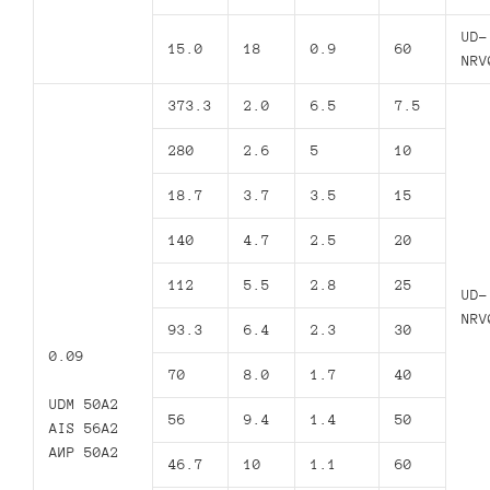
UD-
15.0
18
0.9
60
NRV
373.3
2.0
6.5
7.5
280
2.6
5
10
18.7
3.7
3.5
15
140
4.7
2.5
20
112
5.5
2.8
25
UD-
NRV
93.3
6.4
2.3
30
0.09
70
8.0
1.7
40
UDM 50A2
56
9.4
1.4
50
AIS 56A2
АИР 50А2
46.7
10
1.1
60