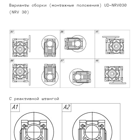
Варианты сборки (монтажные положения) UD-NRV030
(NRV 30)
С реактивной штангой