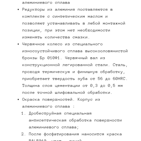
алюминиевого сплава
Редукторы из алюминия поставляются в
комплекте с синтетическим маслом и
позволяют устанавливать в любой монтажной
позиции, при этом нет необходимости
изменять количества смазки.
Червячное колесо из специального
износоустойчивого сплава высокооловянистой
бронзы Бр 010Ф1. Червячный вал из
конструкционной легированной стали. Сталь,
проходя термическую и финишную обработку,
приобретает твердость зуба от 56 до 60HRC.
Толщина слоя цементации от 0,3 до 0,5 мм
после точной шлифовальной обработки.
Окраска поверхностей. Корпус из
алюминиевого сплава :
Дробеструйная специальная
антисептическая обработка поверхности
алюминиевого сплава;
После фосфатирования наносится краска
RAL5010, цвет – синий.