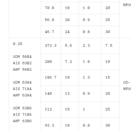
NRV
70.0
18
1.0
20
56.0
20
0.9
25
46.7
24
0.8
30
0.25
373.3
5.6
2.3
7.5
UDM 56B4
280
7.2
1.8
10
AIS 63B2
АИР 56В2
186.7
10
1.3
15
UDM 63A4
UD-
AIS 71A4
NRV
140
13
0.9
20
АИР 63А4
UDM 63B6
112
15
1
25
AIS 71B6
АИР 63В6
93.3
18
0.8
30