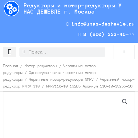
Перейти
Редукторы и мотор-редукторы У
к
НАС ДЕШЕВЛЕ г. Москва
содержимому
info@unas-deshevle.ru
8 (800) 333-45-77
Search
Search
Cart
Доставка и оплата
Главная
/
Мотор-редукторы
/
Червячные мотор-
редукторы
/
Одноступенчатые червячные мотор-
редукторы
/
Червячные мотор-редукторы NMRV
/
Червячный мотор-
редуктор NMRV 110
/ NMRV110-10 132B5 Артикул 110-10-132b5-10