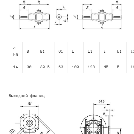
d
B
B1
G1
L
L1
f
b1
t
h6
14
30
32,5
63
102
128
M5
5
1
Выходной фланец