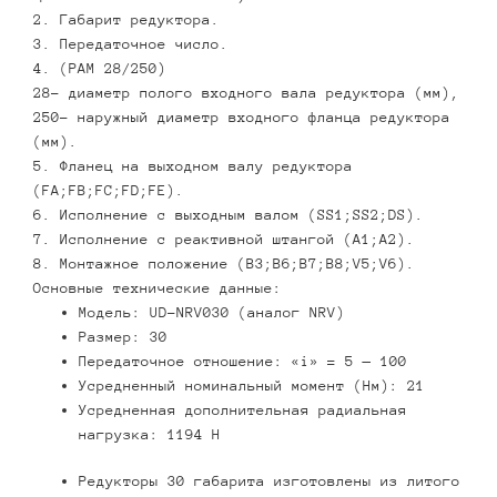
2. Габарит редуктора.
3. Передаточное число.
4. (PAM 28/250)
28- диаметр полого входного вала редуктора (мм),
250- наружный диаметр входного фланца редуктора
(мм).
5. Фланец на выходном валу редуктора
(FA;FB;FC;FD;FE).
6. Исполнение с выходным валом (SS1;SS2;DS).
7. Исполнение с реактивной штангой (А1;А2).
8. Монтажное положение (В3;В6;В7;В8;V5;V6).
Основные технические данные:
Модель: UD-NRV030 (аналог NRV)
Размер: 30
Передаточное отношение: «i» = 5 — 100
Усредненный номинальный момент (Нм): 21
Усредненная дополнительная радиальная
нагрузка: 1194 Н
Редукторы 30 габарита изготовлены из литого