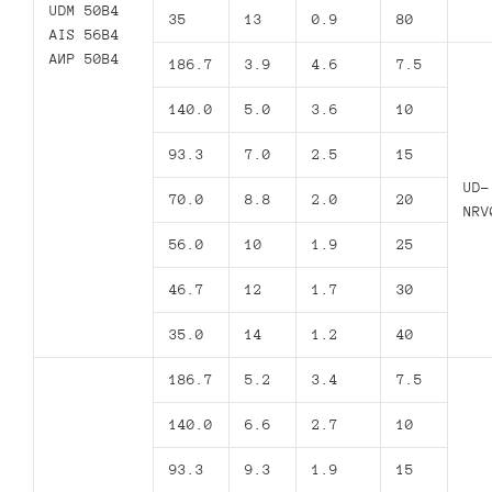
UDM 50B4
35
13
0.9
80
AIS 56B4
АИР 50В4
186.7
3.9
4.6
7.5
140.0
5.0
3.6
10
93.3
7.0
2.5
15
UD-
70.0
8.8
2.0
20
NRV
56.0
10
1.9
25
46.7
12
1.7
30
35.0
14
1.2
40
186.7
5.2
3.4
7.5
140.0
6.6
2.7
10
93.3
9.3
1.9
15