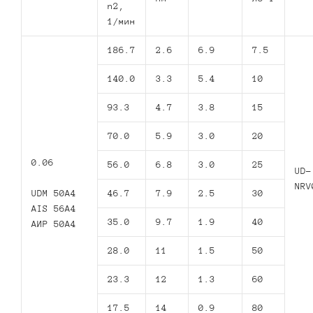
n2,
1/мин
186.7
2.6
6.9
7.5
140.0
3.3
5.4
10
93.3
4.7
3.8
15
70.0
5.9
3.0
20
0.06
56.0
6.8
3.0
25
UD-
NRV
UDM 50A4
46.7
7.9
2.5
30
AIS 56A4
35.0
9.7
1.9
40
AИР 50А4
28.0
11
1.5
50
23.3
12
1.3
60
17.5
14
0.9
80