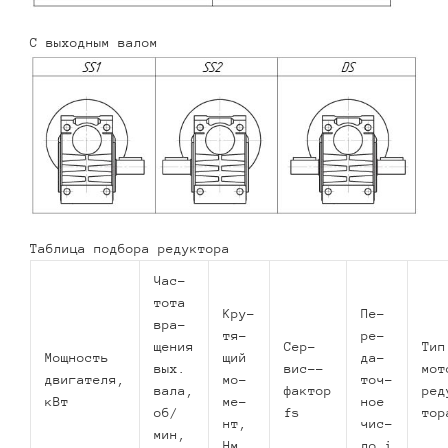
С выходным валом
Таблица подбора редуктора
Час­
то­та
Кру­
Пе­
вра­
тя­
ре­
ще­ния
Сер­
Тип
Мощ­ность
щий
да­
вых.
вис-­
мот
двигателя,
мо­
точ­
вала,
фактор
ре­
кВт
ме­
ное
об/
fs
то­р
нт,
чис­
мин,
Нм
ло i