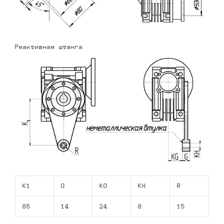
Реактивная штанга
K1
G
KG
KH
R
85
14
24
8
15