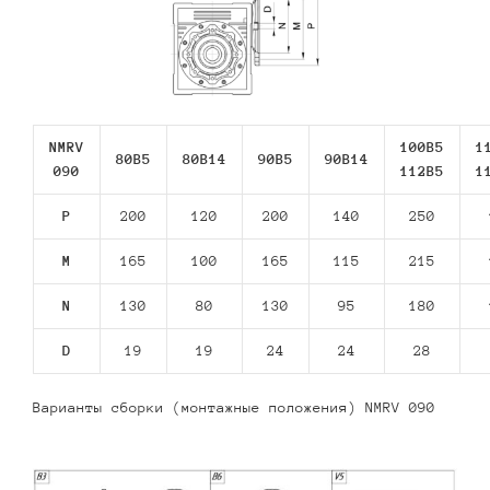
NMRV
100B5
1
80В5
80В14
90В5
90В14
090
112В5
1
P
200
120
200
140
250
M
165
100
165
115
215
N
130
80
130
95
180
D
19
19
24
24
28
Варианты сборки (монтажные положения) NMRV 090