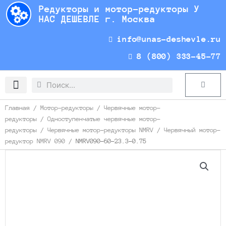
Перейти
Редукторы и мотор-редукторы У
к
НАС ДЕШЕВЛЕ г. Москва
содержимому
info@unas-deshevle.ru
8 (800) 333-45-77
Search
Search
Cart
Доставка и оплата
Главная
/
Мотор-редукторы
/
Червячные мотор-
редукторы
/
Одноступенчатые червячные мотор-
редукторы
/
Червячные мотор-редукторы NMRV
/
Червячный мотор-
редуктор NMRV 090
/ NMRV090-60-23.3-0.75