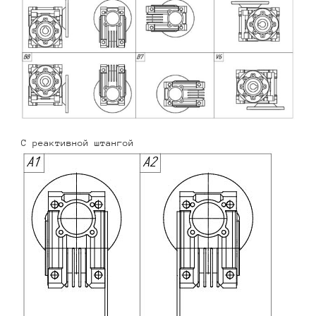
С реактивной штангой