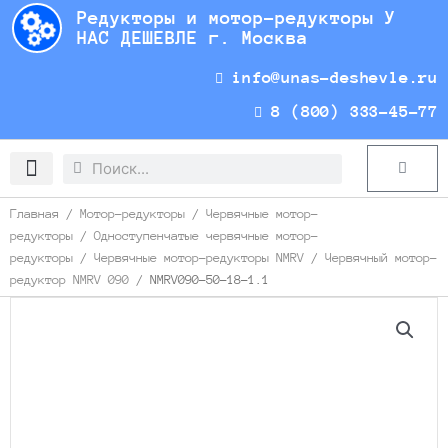
Перейти
Редукторы и мотор-редукторы У
к
НАС ДЕШЕВЛЕ г. Москва
содержимому
info@unas-deshevle.ru
8 (800) 333-45-77
Search
Search
Cart
Доставка и оплата
Главная
/
Мотор-редукторы
/
Червячные мотор-
редукторы
/
Одноступенчатые червячные мотор-
редукторы
/
Червячные мотор-редукторы NMRV
/
Червячный мотор-
редуктор NMRV 090
/ NMRV090-50-18-1.1