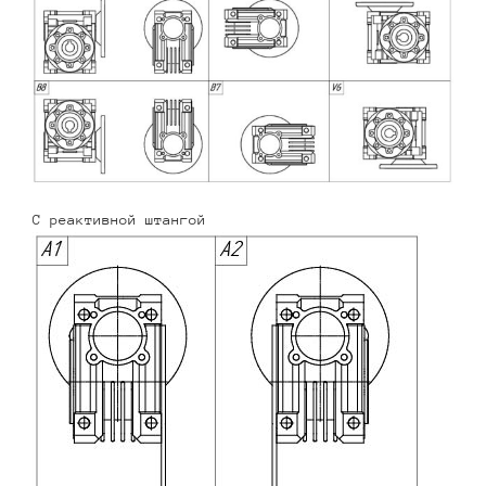
С реактивной штангой