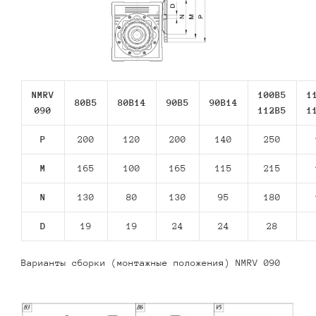
NMRV
100B5
1
80В5
80В14
90В5
90В14
090
112В5
1
P
200
120
200
140
250
M
165
100
165
115
215
N
130
80
130
95
180
D
19
19
24
24
28
Варианты сборки (монтажные положения) NMRV 090