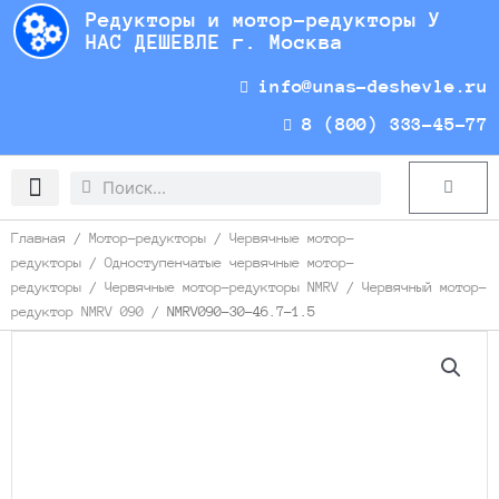
Перейти
Редукторы и мотор-редукторы У
к
НАС ДЕШЕВЛЕ г. Москва
содержимому
info@unas-deshevle.ru
8 (800) 333-45-77
Search
Search
Cart
Доставка и оплата
Главная
/
Мотор-редукторы
/
Червячные мотор-
редукторы
/
Одноступенчатые червячные мотор-
редукторы
/
Червячные мотор-редукторы NMRV
/
Червячный мотор-
редуктор NMRV 090
/ NMRV090-30-46.7-1.5