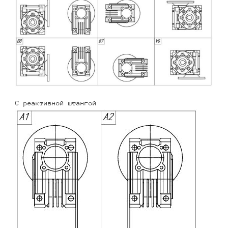
С реактивной штангой