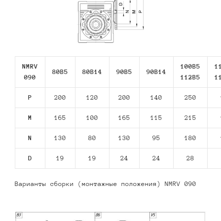
NMRV
100B5
1
80В5
80В14
90В5
90В14
090
112В5
1
P
200
120
200
140
250
M
165
100
165
115
215
N
130
80
130
95
180
D
19
19
24
24
28
Варианты сборки (монтажные положения) NMRV 090