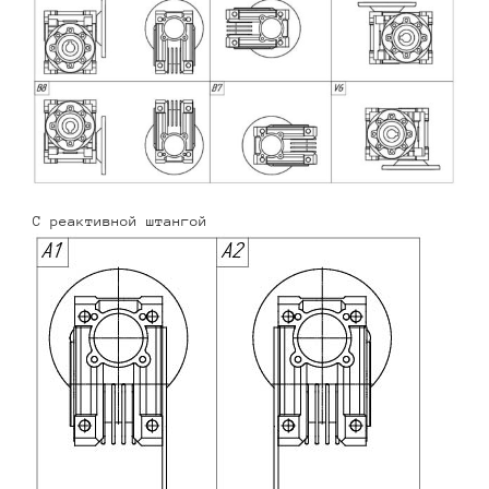
С реактивной штангой