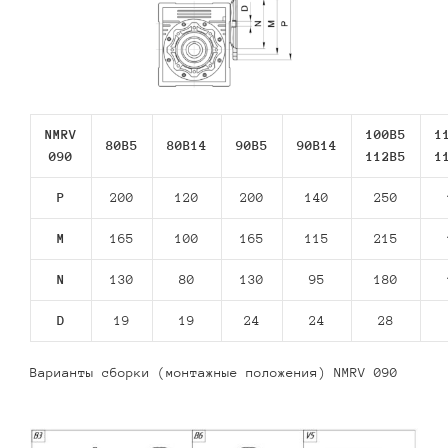
NMRV
100B5
1
80В5
80В14
90В5
90В14
090
112В5
1
P
200
120
200
140
250
M
165
100
165
115
215
N
130
80
130
95
180
D
19
19
24
24
28
Варианты сборки (монтажные положения) NMRV 090