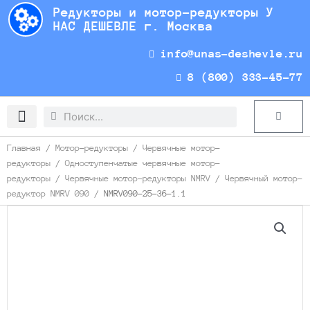
Перейти
Редукторы и мотор-редукторы У
к
НАС ДЕШЕВЛЕ г. Москва
содержимому
info@unas-deshevle.ru
8 (800) 333-45-77
Search
Search
Cart
Доставка и оплата
Главная
/
Мотор-редукторы
/
Червячные мотор-
редукторы
/
Одноступенчатые червячные мотор-
редукторы
/
Червячные мотор-редукторы NMRV
/
Червячный мотор-
редуктор NMRV 090
/ NMRV090-25-36-1.1