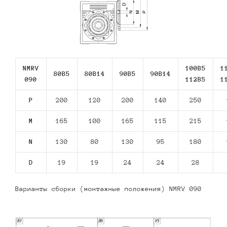
NMRV
100B5
1
80В5
80В14
90В5
90В14
090
112В5
1
P
200
120
200
140
250
M
165
100
165
115
215
N
130
80
130
95
180
D
19
19
24
24
28
Варианты сборки (монтажные положения) NMRV 090