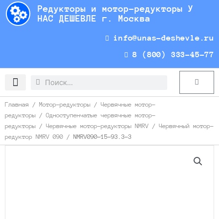
Перейти
Редукторы и мотор-редукторы У
к
НАС ДЕШЕВЛЕ г. Москва
содержимому
info@unas-deshevle.ru
8 (800) 333-45-77
Search
Search
Cart
Доставка и оплата
Главная
/
Мотор-редукторы
/
Червячные мотор-
редукторы
/
Одноступенчатые червячные мотор-
редукторы
/
Червячные мотор-редукторы NMRV
/
Червячный мотор-
редуктор NMRV 090
/ NMRV090-15-93.3-3