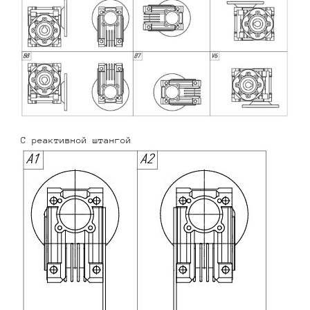
С реактивной штангой