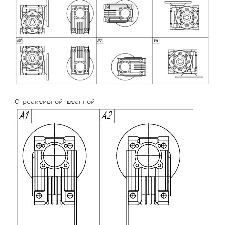
С реактивной штангой