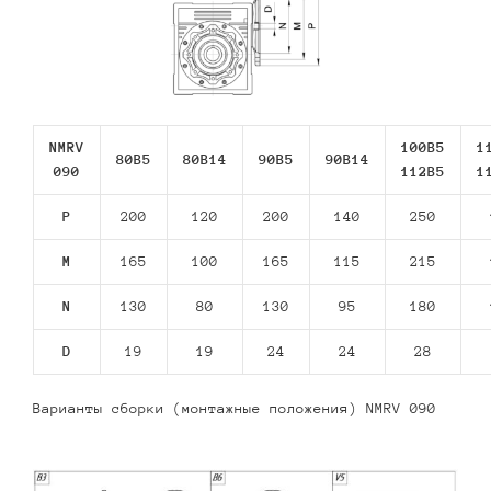
NMRV
100B5
1
80В5
80В14
90В5
90В14
090
112В5
1
P
200
120
200
140
250
M
165
100
165
115
215
N
130
80
130
95
180
D
19
19
24
24
28
Варианты сборки (монтажные положения) NMRV 090