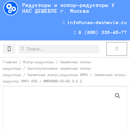
Перейти
Редукторы и мотор-редукторы У
к
НАС ДЕШЕВЛЕ г. Москва
содержимому
info@unas-deshevle.ru
8 (800) 333-45-77
Search
Search
Cart
Доставка и оплата
Главная
/
Мотор-редукторы
/
Червячные мотор-
редукторы
/
Одноступенчатые червячные мотор-
редукторы
/
Червячные мотор-редукторы NMRV
/
Червячный мотор-
редуктор NMRV 090
/ NMRV090-15-93.3-2.2