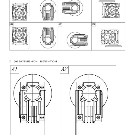
С реактивной штангой