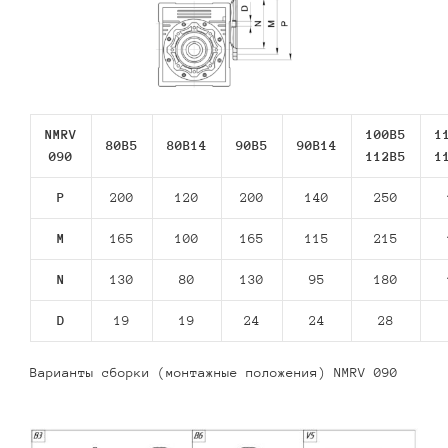
NMRV
100B5
1
80В5
80В14
90В5
90В14
090
112В5
1
P
200
120
200
140
250
M
165
100
165
115
215
N
130
80
130
95
180
D
19
19
24
24
28
Варианты сборки (монтажные положения) NMRV 090