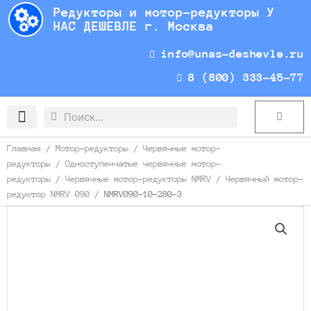
Перейти
Редукторы и мотор-редукторы У
к
НАС ДЕШЕВЛЕ г. Москва
содержимому
info@unas-deshevle.ru
8 (800) 333-45-77
Search
Search
Cart
Доставка и оплата
Главная
/
Мотор-редукторы
/
Червячные мотор-
редукторы
/
Одноступенчатые червячные мотор-
редукторы
/
Червячные мотор-редукторы NMRV
/
Червячный мотор-
редуктор NMRV 090
/ NMRV090-10-280-3