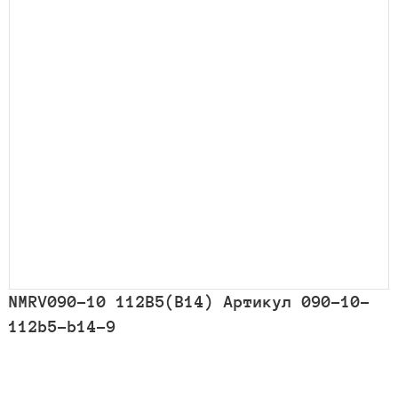
NMRV090-10 112B5(B14) Артикул 090-10-
112b5-b14-9
Количество
товара