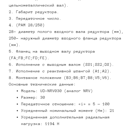
цельнометаллический вал).
2. Габарит редуктора.
3. Передаточное число.
4. (PAM 28/250)
28- диаметр полого входного вала редуктора (мм),
250- наружный диаметр входного фланца редуктора
(мм).
5. Фланец на выходном валу редуктора
(FA;FB;FC;FD;FE).
6. Исполнение с выходным валом (SS1;SS2;DS).
7. Исполнение с реактивной штангой (А1;А2).
8. Монтажное положение (В3;В6;В7;В8;V5;V6).
Основные технические данные:
Модель: UD-NRV030 (аналог NRV)
Размер: 30
Передаточное отношение: «i» = 5 — 100
Усредненный номинальный момент (Нм): 21
Усредненная дополнительная радиальная
нагрузка: 1194 Н