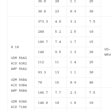
36.0
20
1.1
25
30.0
23
0.9
30
373.3
4.0
3.2
7.5
280
5.2
2.5
10
186.7
7.4
1.7
15
0.18
UD-
140
9.5
1.3
20
NRV
UDM 56A2
112
11
1.4
25
AIS 63A2
АИР 56А2
93.3
13
1.1
30
UDM 56B4
70
16
0.9
40
AIS 63B4
АИР 56В4
186.7
7.7
2.3
7.5
UDM 63A6
140.0
10
1.8
10
AIS 71A6