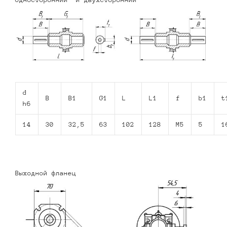
d
B
B1
G1
L
L1
f
b1
t
h6
14
30
32,5
63
102
128
M5
5
1
Выходной фланец