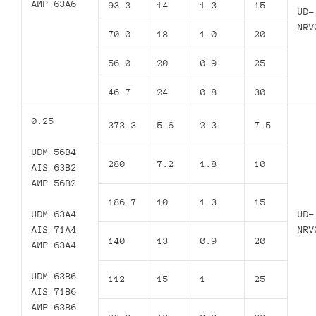
АИР 63А6
93.3
14
1.3
15
UD-
NRV
70.0
18
1.0
20
56.0
20
0.9
25
46.7
24
0.8
30
0.25
373.3
5.6
2.3
7.5
UDM 56B4
280
7.2
1.8
10
AIS 63B2
АИР 56В2
186.7
10
1.3
15
UDM 63A4
UD-
AIS 71A4
NRV
140
13
0.9
20
АИР 63А4
UDM 63B6
112
15
1
25
AIS 71B6
АИР 63В6