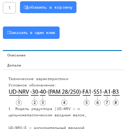
NMRV090-
Добавить в корзину
10
112B5(B14)
Артикул
090-
Заказать в один клик
10-
112b5-
b14-
Описание
9
Детали
Технические характеристики
Условное обозначение:
1. Модель редуктора (UD-NRV — с
цельнометаллическим входным валом,
UD-NRV-E — дополнительный входной