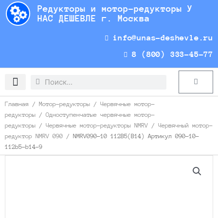
Перейти
Редукторы и мотор-редукторы У
к
НАС ДЕШЕВЛЕ г. Москва
содержимому
info@unas-deshevle.ru
8 (800) 333-45-77
Search
Search
Cart
Доставка и оплата
Главная
/
Мотор-редукторы
/
Червячные мотор-
редукторы
/
Одноступенчатые червячные мотор-
редукторы
/
Червячные мотор-редукторы NMRV
/
Червячный мотор-
редуктор NMRV 090
/ NMRV090-10 112B5(B14) Артикул 090-10-
112b5-b14-9