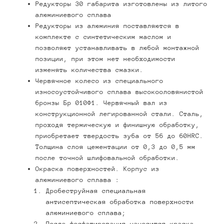
Редукторы 30 габарита изготовлены из литого
алюминиевого сплава
Редукторы из алюминия поставляются в
комплекте с синтетическим маслом и
позволяют устанавливать в любой монтажной
позиции, при этом нет необходимости
изменять количества смазки.
Червячное колесо из специального
износоустойчивого сплава высокооловянистой
бронзы Бр 010Ф1. Червячный вал из
конструкционной легированной стали. Сталь,
проходя термическую и финишную обработку,
приобретает твердость зуба от 56 до 60HRC.
Толщина слоя цементации от 0,3 до 0,5 мм
после точной шлифовальной обработки.
Окраска поверхностей. Корпус из
алюминиевого сплава :
Дробеструйная специальная
антисептическая обработка поверхности
алюминиевого сплава;
После фосфатирования наносится краска