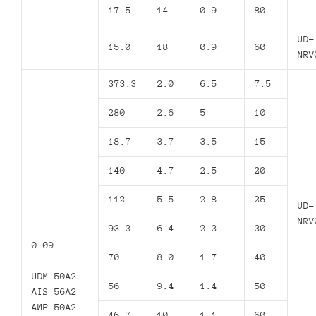
17.5
14
0.9
80
UD-
15.0
18
0.9
60
NRV
373.3
2.0
6.5
7.5
280
2.6
5
10
18.7
3.7
3.5
15
140
4.7
2.5
20
112
5.5
2.8
25
UD-
NRV
93.3
6.4
2.3
30
0.09
70
8.0
1.7
40
UDM 50A2
56
9.4
1.4
50
AIS 56A2
АИР 50А2
46.7
10
1.1
60