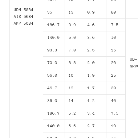
UDM 50B4
35
13
0.9
80
AIS 56B4
АИР 50В4
186.7
3.9
4.6
7.5
140.0
5.0
3.6
10
93.3
7.0
2.5
15
UD-
70.0
8.8
2.0
20
NRV
56.0
10
1.9
25
46.7
12
1.7
30
35.0
14
1.2
40
186.7
5.2
3.4
7.5
140.0
6.6
2.7
10