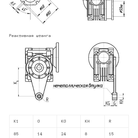
Реактивная штанга
K1
G
KG
KH
R
85
14
24
8
15