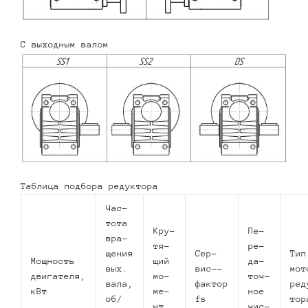
С выходным валом
Таблица подбора редуктора
Час­
то­та
Кру­
Пе­
вра­
тя­
ре­
ще­ния
Сер­
Тип
Мощ­ность
щий
да­
вых.
вис-­
мот
двигателя,
мо­
точ­
вала,
фактор
ре­
кВт
ме­
ное
об/
fs
то­р
нт,
чис­