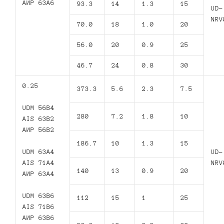
АИР 63А6
93.3
14
1.3
15
UD-
NRV
70.0
18
1.0
20
56.0
20
0.9
25
46.7
24
0.8
30
0.25
373.3
5.6
2.3
7.5
UDM 56B4
280
7.2
1.8
10
AIS 63B2
АИР 56В2
186.7
10
1.3
15
UDM 63A4
UD-
AIS 71A4
NRV
140
13
0.9
20
АИР 63А4
UDM 63B6
112
15
1
25
AIS 71B6
АИР 63В6