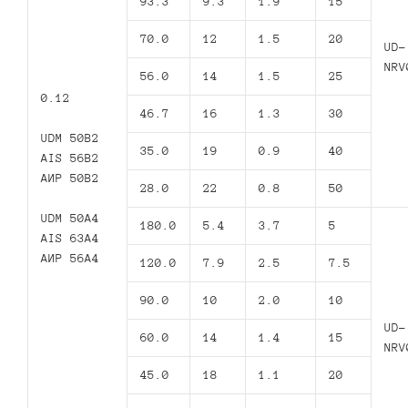
93.3
9.3
1.9
15
70.0
12
1.5
20
UD-
NRV
56.0
14
1.5
25
0.12
46.7
16
1.3
30
UDM 50B2
35.0
19
0.9
40
AIS 56B2
АИР 50В2
28.0
22
0.8
50
UDM 50A4
180.0
5.4
3.7
5
AIS 63A4
АИР 56А4
120.0
7.9
2.5
7.5
90.0
10
2.0
10
UD-
60.0
14
1.4
15
NRV
45.0
18
1.1
20