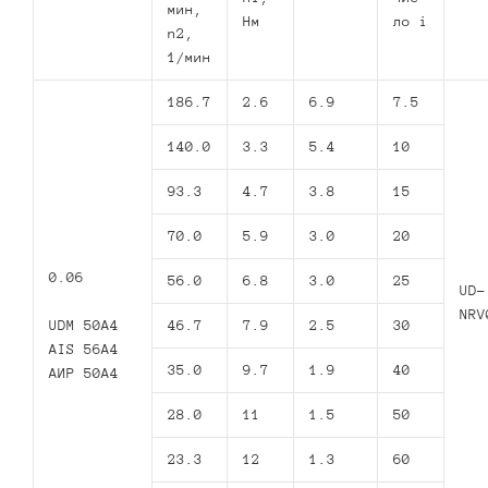
мин,
Нм
ло i
n2,
1/мин
186.7
2.6
6.9
7.5
140.0
3.3
5.4
10
93.3
4.7
3.8
15
70.0
5.9
3.0
20
0.06
56.0
6.8
3.0
25
UD-
NRV
UDM 50A4
46.7
7.9
2.5
30
AIS 56A4
35.0
9.7
1.9
40
AИР 50А4
28.0
11
1.5
50
23.3
12
1.3
60