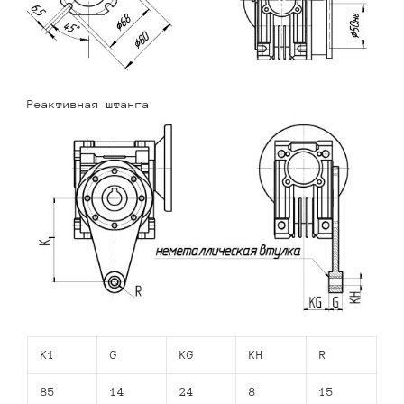
Реактивная штанга
K1
G
KG
KH
R
85
14
24
8
15