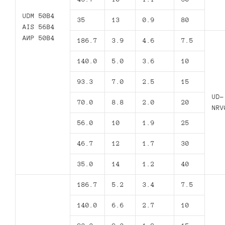
UDM 50B4
35
13
0.9
80
AIS 56B4
АИР 50В4
186.7
3.9
4.6
7.5
140.0
5.0
3.6
10
93.3
7.0
2.5
15
UD-
70.0
8.8
2.0
20
NRV
56.0
10
1.9
25
46.7
12
1.7
30
35.0
14
1.2
40
186.7
5.2
3.4
7.5
140.0
6.6
2.7
10