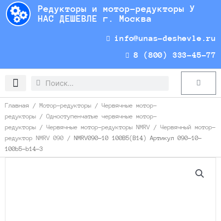
Перейти
Редукторы и мотор-редукторы У
к
НАС ДЕШЕВЛЕ г. Москва
содержимому
info@unas-deshevle.ru
8 (800) 333-45-77
Search
Search
Cart
Доставка и оплата
Главная
/
Мотор-редукторы
/
Червячные мотор-
редукторы
/
Одноступенчатые червячные мотор-
редукторы
/
Червячные мотор-редукторы NMRV
/
Червячный мотор-
редуктор NMRV 090
/ NMRV090-10 100B5(B14) Артикул 090-10-
100b5-b14-3