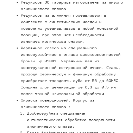
Редукторы 30 габарита изготовлены из литого
алюминиевого сплава
Редукторы из алюминия поставляются в
комплекте с синтетическим маслом и
позволяют устанавливать в любой монтажной
позиции, при этом нет необходимости
изменять количества смазки.
Червячное колесо из специального
износоустойчивого сплава высокооловянистой
бронзы Бр 010Ф1. Червячный вал из
конструкционной легированной стали. Сталь,
проходя термическую и финишную обработку,
приобретает твердость зуба от 56 до 60HRC.
Толщина слоя цементации от 0,3 до 0,5 мм
после точной шлифовальной обработки.
Окраска поверхностей. Корпус из
алюминиевого сплава :
Дробеструйная специальная
антисептическая обработка поверхности
алюминиевого сплава;
После фосфатирования наносится краска