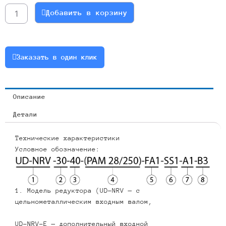
NMRV090-
Добавить в корзину
10
100B5(B14)
Артикул
090-
Заказать в один клик
10-
100b5-
b14-
Описание
3
Детали
Технические характеристики
Условное обозначение:
1. Модель редуктора (UD-NRV — с
цельнометаллическим входным валом,
UD-NRV-E — дополнительный входной