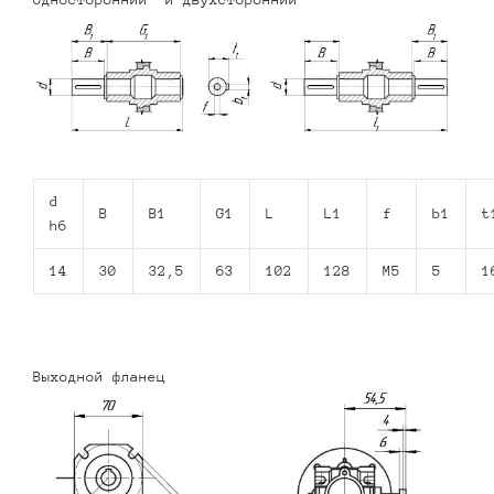
d
B
B1
G1
L
L1
f
b1
t
h6
14
30
32,5
63
102
128
M5
5
1
Выходной фланец