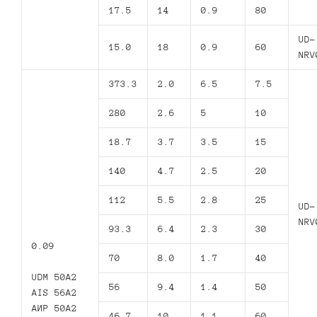
17.5
14
0.9
80
UD-
15.0
18
0.9
60
NRV
373.3
2.0
6.5
7.5
280
2.6
5
10
18.7
3.7
3.5
15
140
4.7
2.5
20
112
5.5
2.8
25
UD-
NRV
93.3
6.4
2.3
30
0.09
70
8.0
1.7
40
UDM 50A2
56
9.4
1.4
50
AIS 56A2
АИР 50А2
46.7
10
1.1
60