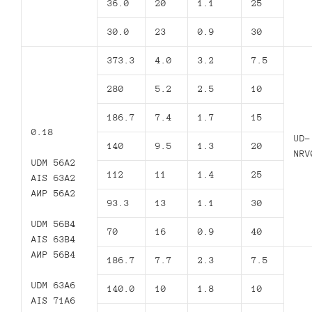
36.0
20
1.1
25
30.0
23
0.9
30
373.3
4.0
3.2
7.5
280
5.2
2.5
10
186.7
7.4
1.7
15
0.18
UD-
140
9.5
1.3
20
NRV
UDM 56A2
112
11
1.4
25
AIS 63A2
АИР 56А2
93.3
13
1.1
30
UDM 56B4
70
16
0.9
40
AIS 63B4
АИР 56В4
186.7
7.7
2.3
7.5
UDM 63A6
140.0
10
1.8
10
AIS 71A6