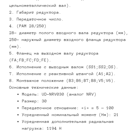
цельнометаллический вал).
2. Габарит редуктора.
3. Передаточное число.
4. (PAM 28/250)
28- диаметр полого входного вала редуктора (мм),
250- наружный диаметр входного фланца редуктора
(мм).
5. Фланец на выходном валу редуктора
(FA;FB;FC;FD;FE).
6. Исполнение с выходным валом (SS1;SS2;DS).
7. Исполнение с реактивной штангой (А1;А2).
8. Монтажное положение (В3;В6;В7;В8;V5;V6).
Основные технические данные:
Модель: UD-NRV030 (аналог NRV)
Размер: 30
Передаточное отношение: «i» = 5 — 100
Усредненный номинальный момент (Нм): 21
Усредненная дополнительная радиальная
нагрузка: 1194 Н