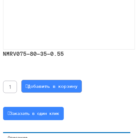
NMRV075-80-35-0.55
Количество
товара
NMRV075-
Добавить в корзину
80-
35-
0.55
Заказать в один клик
Описание