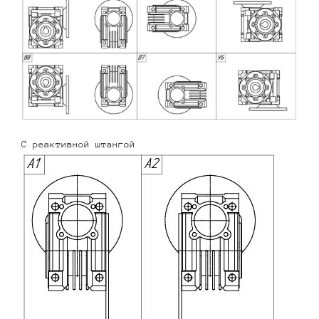
С реактивной штангой