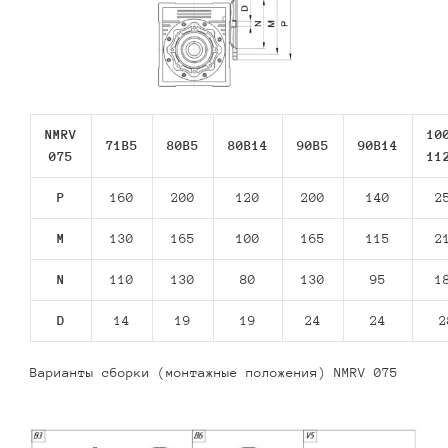
NMRV
10
71В5
80В5
80В14
90В5
90В14
075
11
P
160
200
120
200
140
2
M
130
165
100
165
115
2
N
110
130
80
130
95
1
D
14
19
19
24
24
2
Варианты сборки (монтажные положения) NMRV 075