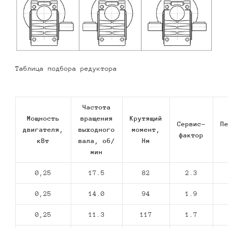
Таблица подбора редуктора
Частота
Мощность
вращения
Крутящий
Сервис-
П
двигателя,
выходного
момент,
фактор
кВт
вала, об/
Нм
мин
0,25
17.5
82
2.3
0,25
14.0
94
1.9
0,25
11.3
117
1.7