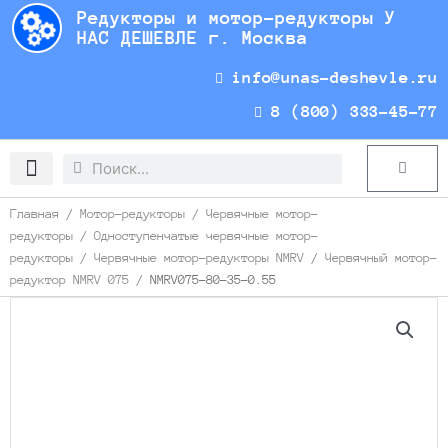
Перейти
Редукторы и мотор-редукторы У
к
НАС ДЕШЕВЛЕ г. Москва
содержимому
info@unas-deshevle.ru
8 (800) 333-45-77
Search
Search
Cart
Доставка и оплата
Главная
/
Мотор-редукторы
/
Червячные мотор-
редукторы
/
Одноступенчатые червячные мотор-
редукторы
/
Червячные мотор-редукторы NMRV
/
Червячный мотор-
редуктор NMRV 075
/ NMRV075-80-35-0.55