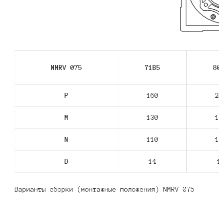
NMRV 075
71В5
8
P
160
2
M
130
1
N
110
1
D
14
Варианты сборки (монтажные положения) NMRV 075