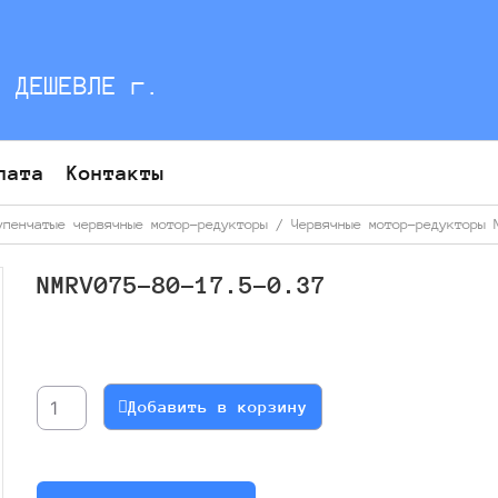
С ДЕШЕВЛЕ г.
лата
Контакты
упенчатые червячные мотор-редукторы
/
Червячные мотор-редукторы 
NMRV075-80-17.5-0.37
Количество
товара
NMRV075-
Добавить в корзину
80-
17.5-
0.37