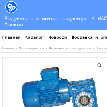
Перейти
к
содержимому
Редукторы и мотор-редукторы У НА
Москва
Главная
Каталог
Новости
Доставка и оп
Главная
/
Мотор-редукторы
/
Червячные мотор-редукторы
/
Одност