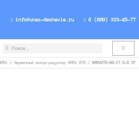
info@unas-deshevle.ru
8 (800) 333-45-77
Search
Search
Cart
NMRV
/
Червячный мотор-редуктор NMRV 075
/ NMRV075-80-17.5-0.37