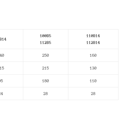
100B5
110B14
В14
112В5
112В14
40
250
160
15
215
130
95
180
110
24
28
28