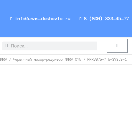
info@unas-deshevle.ru
8 (800) 333-45-77
Search
Search
Cart
NMRV
/
Червячный мотор-редуктор NMRV 075
/ NMRV075-7.5-373.3-4