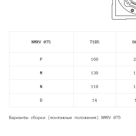
NMRV 075
71В5
8
P
160
2
M
130
1
N
110
1
D
14
Варианты сборки (монтажные положения) NMRV 075