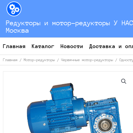
Перейти
к
содержимому
Редукторы и мотор-редукторы У НА
Москва
Главная
Каталог
Новости
Доставка и оп
Главная
/
Мотор-редукторы
/
Червячные мотор-редукторы
/
Одност