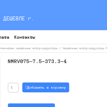
С ДЕШЕВЛЕ г.
лата
Контакты
упенчатые червячные мотор-редукторы
/
Червячные мотор-редукторы 
NMRV075-7.5-373.3-4
Количество
товара
NMRV075-
Добавить в корзину
7.5-
373.3-
4