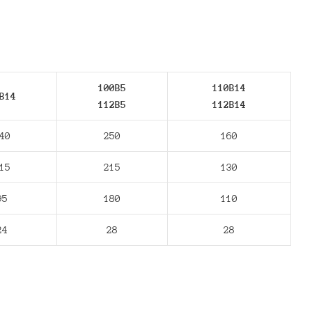
100B5
110B14
В14
112В5
112В14
40
250
160
15
215
130
95
180
110
24
28
28