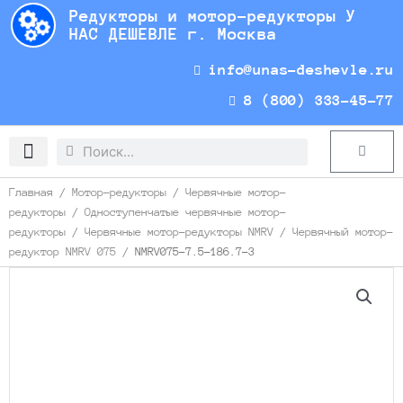
Перейти
Редукторы и мотор-редукторы У
к
НАС ДЕШЕВЛЕ г. Москва
содержимому
info@unas-deshevle.ru
8 (800) 333-45-77
Search
Search
Cart
Доставка и оплата
Главная
/
Мотор-редукторы
/
Червячные мотор-
редукторы
/
Одноступенчатые червячные мотор-
редукторы
/
Червячные мотор-редукторы NMRV
/
Червячный мотор-
редуктор NMRV 075
/ NMRV075-7.5-186.7-3