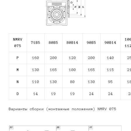
NMRV
10
71В5
80В5
80В14
90В5
90В14
075
11
P
160
200
120
200
140
2
M
130
165
100
165
115
2
N
110
130
80
130
95
1
D
14
19
19
24
24
2
Варианты сборки (монтажные положения) NMRV 075