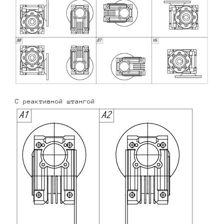
С реактивной штангой