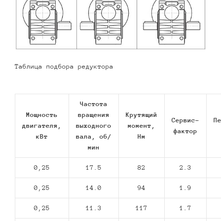
Таблица подбора редуктора
Частота
Мощность
вращения
Крутящий
Сервис-
П
двигателя,
выходного
момент,
фактор
кВт
вала, об/
Нм
мин
0,25
17.5
82
2.3
0,25
14.0
94
1.9
0,25
11.3
117
1.7