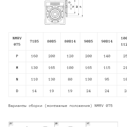
NMRV
10
71В5
80В5
80В14
90В5
90В14
075
11
P
160
200
120
200
140
2
M
130
165
100
165
115
2
N
110
130
80
130
95
1
D
14
19
19
24
24
2
Варианты сборки (монтажные положения) NMRV 075