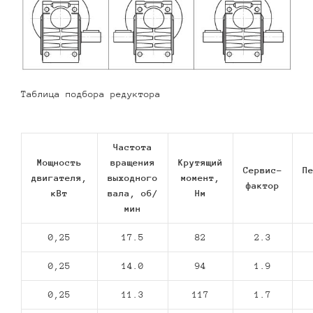
Таблица подбора редуктора
Частота
Мощность
вращения
Крутящий
Сервис-
П
двигателя,
выходного
момент,
фактор
кВт
вала, об/
Нм
мин
0,25
17.5
82
2.3
0,25
14.0
94
1.9
0,25
11.3
117
1.7