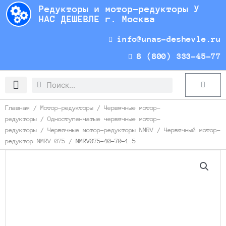
Перейти
Редукторы и мотор-редукторы У
к
НАС ДЕШЕВЛЕ г. Москва
содержимому
info@unas-deshevle.ru
8 (800) 333-45-77
Search
Search
Cart
Доставка и оплата
Главная
/
Мотор-редукторы
/
Червячные мотор-
редукторы
/
Одноступенчатые червячные мотор-
редукторы
/
Червячные мотор-редукторы NMRV
/
Червячный мотор-
редуктор NMRV 075
/ NMRV075-40-70-1.5