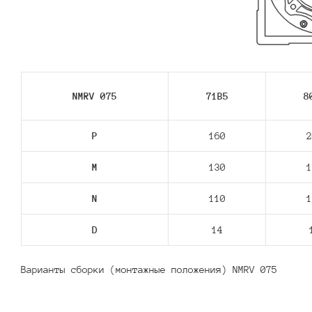
NMRV 075
71В5
8
P
160
2
M
130
1
N
110
1
D
14
Варианты сборки (монтажные положения) NMRV 075