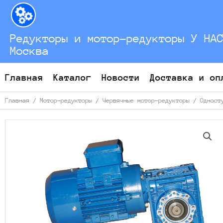
Перейти
к
содержимому
Редукторы и мотор-редукторы У НА
Москва
Главная
Каталог
Новости
Доставка и оп
Главная
/
Мотор-редукторы
/
Червячные мотор-редукторы
/
Одност