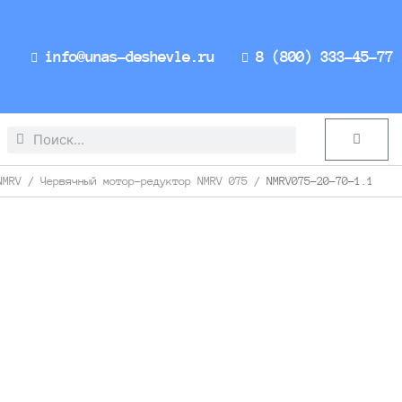
info@unas-deshevle.ru
8 (800) 333-45-77
Search
Search
Cart
NMRV
/
Червячный мотор-редуктор NMRV 075
/ NMRV075-20-70-1.1