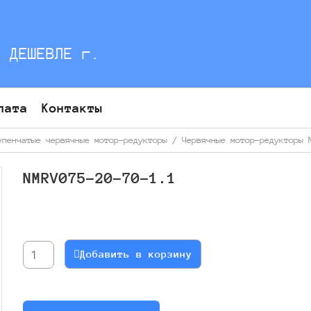
С ДЕШЕВЛЕ г.
лата
Контакты
упенчатые червячные мотор-редукторы
/
Червячные мотор-редукторы 
NMRV075-20-70-1.1
Количество
товара
NMRV075-
Добавить в корзину
20-
70-
1.1