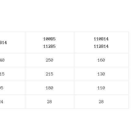
100B5
110B14
В14
112В5
112В14
40
250
160
15
215
130
95
180
110
24
28
28