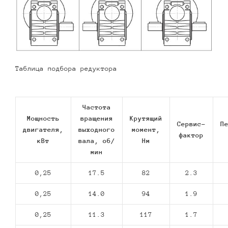
Таблица подбора редуктора
Частота
Мощность
вращения
Крутящий
Сервис-
П
двигателя,
выходного
момент,
фактор
кВт
вала, об/
Нм
мин
0,25
17.5
82
2.3
0,25
14.0
94
1.9
0,25
11.3
117
1.7