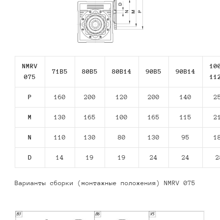
NMRV
10
71В5
80В5
80В14
90В5
90В14
075
11
P
160
200
120
200
140
2
M
130
165
100
165
115
2
N
110
130
80
130
95
1
D
14
19
19
24
24
2
Варианты сборки (монтажные положения) NMRV 075