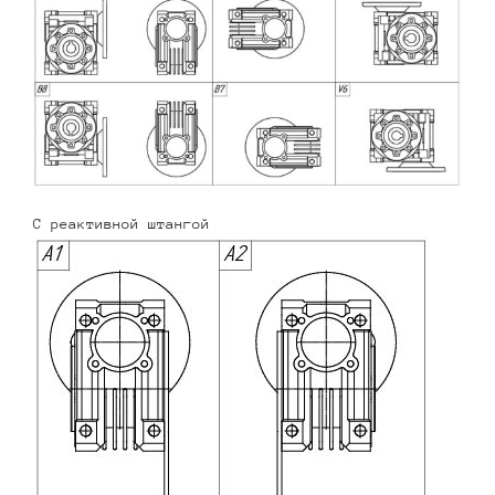
С реактивной штангой