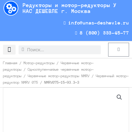
Перейти
Редукторы и мотор-редукторы У
к
НАС ДЕШЕВЛЕ г. Москва
содержимому
info@unas-deshevle.ru
8 (800) 333-45-77
Search
Search
Cart
Доставка и оплата
Главная
/
Мотор-редукторы
/
Червячные мотор-
редукторы
/
Одноступенчатые червячные мотор-
редукторы
/
Червячные мотор-редукторы NMRV
/
Червячный мотор-
редуктор NMRV 075
/ NMRV075-15-93.3-3