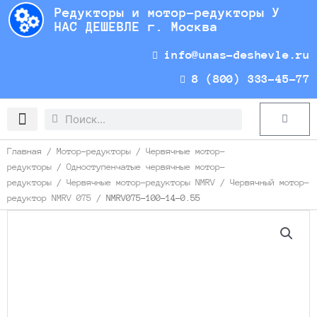
Перейти
Редукторы и мотор-редукторы У
к
НАС ДЕШЕВЛЕ г. Москва
содержимому
info@unas-deshevle.ru
8 (800) 333-45-77
Search
Search
Cart
Доставка и оплата
Главная
/
Мотор-редукторы
/
Червячные мотор-
редукторы
/
Одноступенчатые червячные мотор-
редукторы
/
Червячные мотор-редукторы NMRV
/
Червячный мотор-
редуктор NMRV 075
/ NMRV075-100-14-0.55