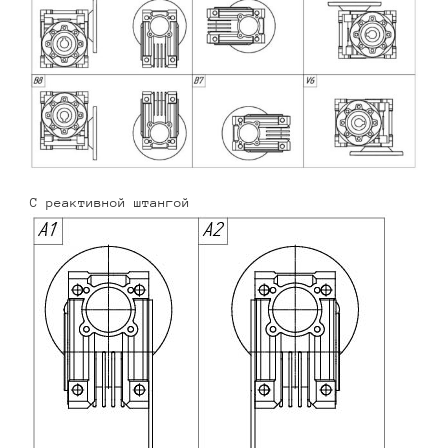
С реактивной штангой