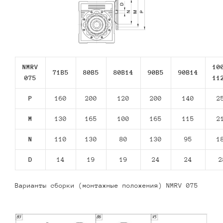
NMRV
10
71В5
80В5
80В14
90В5
90В14
075
11
P
160
200
120
200
140
2
M
130
165
100
165
115
2
N
110
130
80
130
95
1
D
14
19
19
24
24
2
Варианты сборки (монтажные положения) NMRV 075