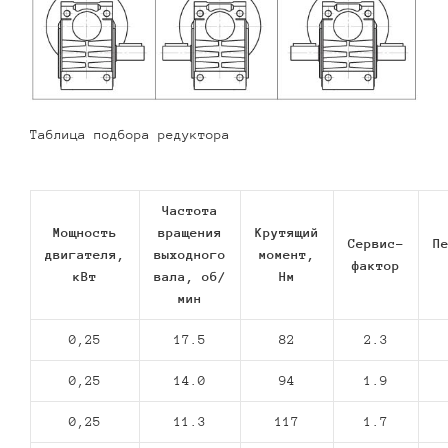
Таблица подбора редуктора
Частота
Мощность
вращения
Крутящий
Сервис-
П
двигателя,
выходного
момент,
фактор
кВт
вала, об/
Нм
мин
0,25
17.5
82
2.3
0,25
14.0
94
1.9
0,25
11.3
117
1.7