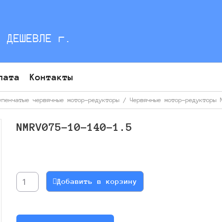
С ДЕШЕВЛЕ г.
лата
Контакты
упенчатые червячные мотор-редукторы
/
Червячные мотор-редукторы 
NMRV075-10-140-1.5
Количество
товара
NMRV075-
Добавить в корзину
10-
140-
1.5