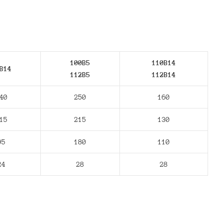
100B5
110B14
В14
112В5
112В14
40
250
160
15
215
130
95
180
110
24
28
28