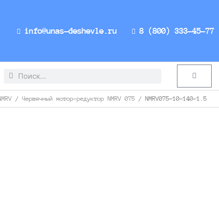
info@unas-deshevle.ru
8 (800) 333-45-77
Search
Search
Cart
NMRV
/
Червячный мотор-редуктор NMRV 075
/ NMRV075-10-140-1.5