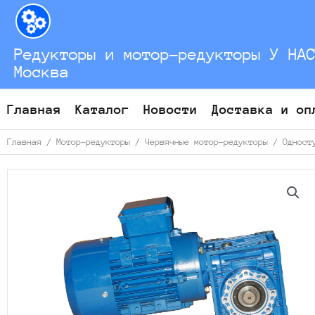
Перейти
к
содержимому
Редукторы и мотор-редукторы У НА
Москва
Главная
Каталог
Новости
Доставка и оп
Главная
/
Мотор-редукторы
/
Червячные мотор-редукторы
/
Одност