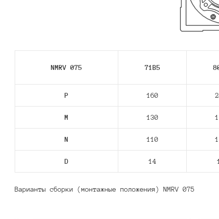
NMRV 075
71В5
8
P
160
2
M
130
1
N
110
1
D
14
Варианты сборки (монтажные положения) NMRV 075