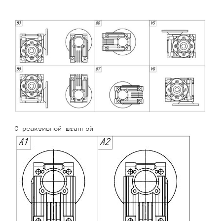
С реактивной штангой