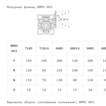
Моторный фланец NMRV 063
NMRV
71В5
71В14
80В5
80В14
90В5
90
063
P
160
105
200
120
200
1
M
130
85
165
100
165
1
N
110
70
130
80
130
9
D
14
14
19
19
24
2
Варианты сборки (монтажные положения) NMRV 063