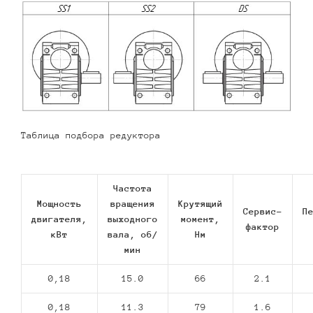
Таблица подбора редуктора
Частота
Мощность
вращения
Крутящий
Сервис-
П
двигателя,
выходного
момент,
фактор
кВт
вала, об/
Нм
мин
0,18
15.0
66
2.1
0,18
11.3
79
1.6