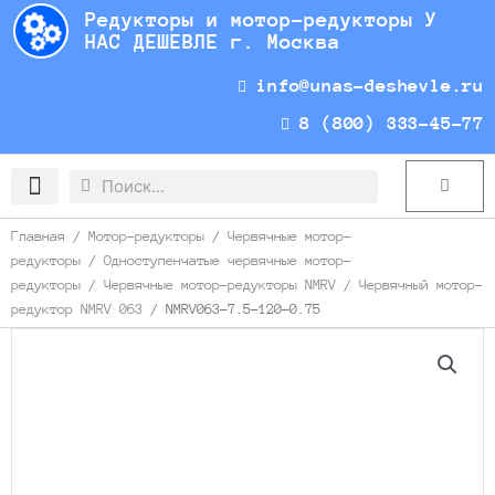
Перейти
Редукторы и мотор-редукторы У
к
НАС ДЕШЕВЛЕ г. Москва
содержимому
info@unas-deshevle.ru
8 (800) 333-45-77
Search
Search
Cart
Доставка и оплата
Главная
/
Мотор-редукторы
/
Червячные мотор-
редукторы
/
Одноступенчатые червячные мотор-
редукторы
/
Червячные мотор-редукторы NMRV
/
Червячный мотор-
редуктор NMRV 063
/ NMRV063-7.5-120-0.75