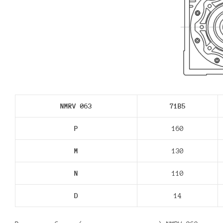
NMRV 063
71В5
P
160
M
130
N
110
D
14