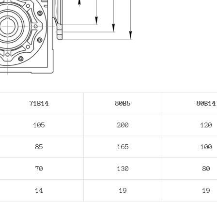
71В14
80В5
80В14
105
200
120
85
165
100
70
130
80
14
19
19