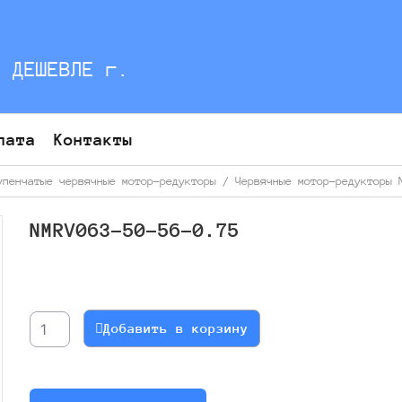
С ДЕШЕВЛЕ г.
лата
Контакты
упенчатые червячные мотор-редукторы
/
Червячные мотор-редукторы 
NMRV063-50-56-0.75
Количество
товара
NMRV063-
Добавить в корзину
50-
56-
0.75