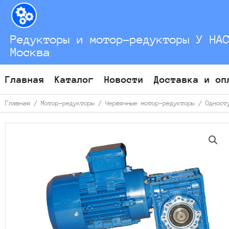
Перейти
к
содержимому
Редукторы и мотор-редукторы У НА
Москва
Главная
Каталог
Новости
Доставка и оп
Главная
/
Мотор-редукторы
/
Червячные мотор-редукторы
/
Одност