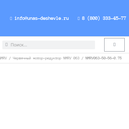
info@unas-deshevle.ru
8 (800) 333-45-77
Search
Search
Cart
NMRV
/
Червячный мотор-редуктор NMRV 063
/ NMRV063-50-56-0.75