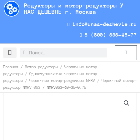
Перейти
Редукторы и мотор-редукторы У
к
НАС ДЕШЕВЛЕ г. Москва
содержимому
info@unas-deshevle.ru
8 (800) 333-45-77
Search
Search
Cart
Доставка и оплата
Главная
/
Мотор-редукторы
/
Червячные мотор-
редукторы
/
Одноступенчатые червячные мотор-
редукторы
/
Червячные мотор-редукторы NMRV
/
Червячный мотор-
редуктор NMRV 063
/ NMRV063-40-35-0.75