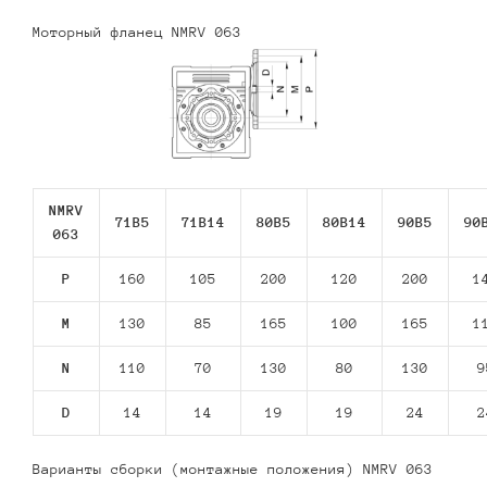
Моторный фланец NMRV 063
NMRV
71В5
71В14
80В5
80В14
90В5
90
063
P
160
105
200
120
200
1
M
130
85
165
100
165
1
N
110
70
130
80
130
9
D
14
14
19
19
24
2
Варианты сборки (монтажные положения) NMRV 063