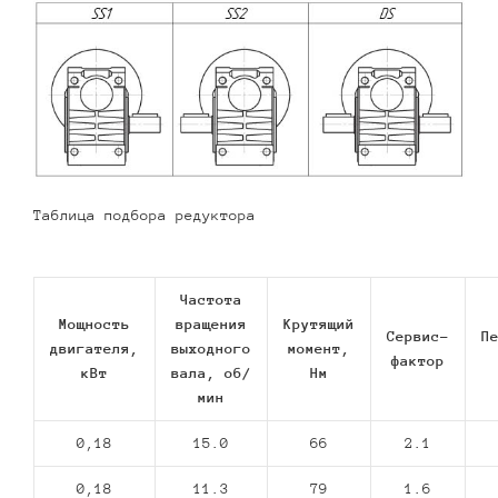
Таблица подбора редуктора
Частота
Мощность
вращения
Крутящий
Сервис-
П
двигателя,
выходного
момент,
фактор
кВт
вала, об/
Нм
мин
0,18
15.0
66
2.1
0,18
11.3
79
1.6