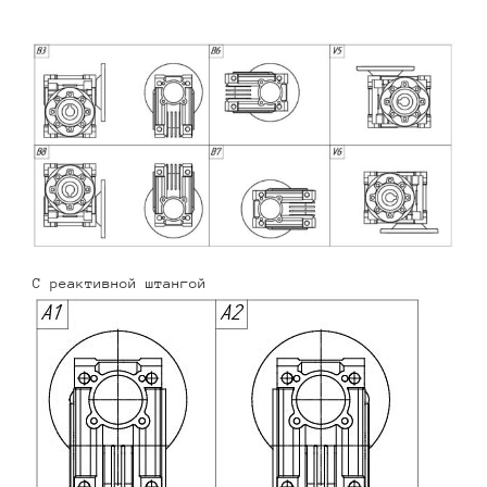
С реактивной штангой